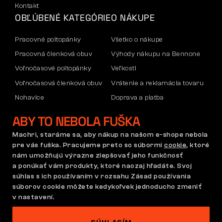
Kontakt
OBĽÚBENÉ KATEGÓRIE
O NÁKUPE
Pracovné poltopánky
Všetko o nákupe
Pracovná členková obuv
Výhody nákupu na Bennone
Voľnočasové poltopánky
Veľkosti
Voľnočasová členková obuv
Vrátenie a reklamácia tovaru
Nohavice
Doprava a platba
Mikiny
Firemný účet
ABY TO NEBOLA FUŠKA
Reklamácia a záruka
Machri, staráme sa, aby nákup na našom e-shope nebola
pre vás fuška. Pracujeme preto so súbormi
cookie
, ktoré
nám umožňujú výrazne zlepšovať jeho funkčnosť
Obchodné podmienky
Reklamačný poriadok
a ponúkať vám produkty, ktoré naozaj hľadáte. Svoj
Nastavenie súborov cookie
GDPR
súhlas s ich používaním v rozsahu Zásad používania
súborov cookie môžete kedykoľvek jednoducho zmeniť
Slovensko | Slovenčina
v nastavení.