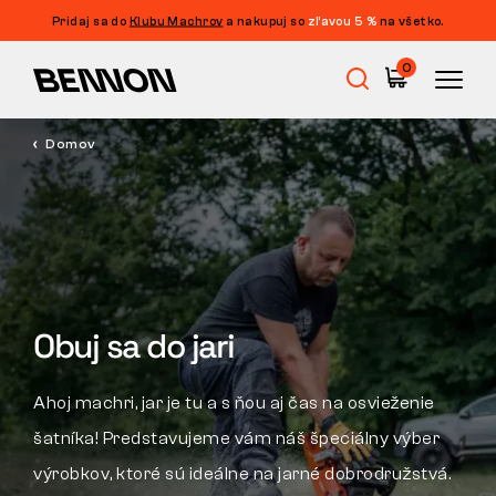
Pridaj sa do
Klubu Machrov
a nakupuj so
zľavou 5 %
na všetko.
Filtrácia
0
CENA
FILTROVAŤ
Domov
Výpredaj
VEĽKOSŤ
ZMAZAŤ FILTRE
FARBA
Pracovná obuv
PIKTOGRAM
Barefoot
Obuj sa do jari
NORMA
STRIH
Outdoor
Ahoj machri, jar je tu a s ňou aj čas na osvieženie
šatníka! Predstavujeme vám náš špeciálny výber
Voľnočasová obuv
výrobkov, ktoré sú ideálne na jarné dobrodružstvá.