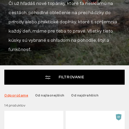
Či už hľadáš nové topánky, ktoré ťa nesklamú na
cestách, pohodlné oblečenie na prechádzky do
Tactical
prírody alebo praktické doplnky, ktoré ti spríjemnia
každý deň, máme pre teba to pravé. Všetky tieto
Oblečenie
kúsky sú vybrané s ohľadom na pohodlie, štýl a
funkčnosť.
VŠETKO O NÁKUPE
O NÁS
FILTROVANIE
ČLÁNKY
Odporúčame
Od najlacnejších
Od najdrahších
LABORATÓRIUM BENNON
14 produktov
PREDAJŇA S BISTROM
KONTAKT