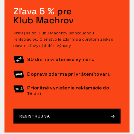
Zľava 5 %
pre
Klub Machrov
Pridaj sa do Klubu Machrov jednoduchou
registráciou. Členstvo je zdarma a obratom získaš
okrem zľavy aj ďalšie výhody.
30 dní na vrátenie a výmenu
Doprava zdarma pri vrátení tovaru
Prioritné vyriešenie reklamácie do
15 dní
REGISTRUJ SA