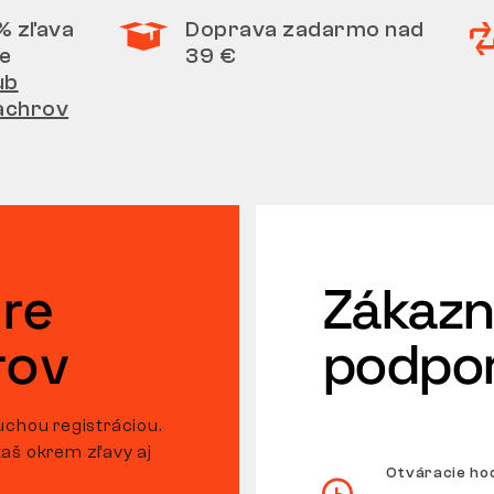
% zľava
Doprava zadarmo nad
e
39 €
ub
achrov
re
Zákazn
rov
podpo
uchou registráciou.
aš okrem zľavy aj
Otváracie ho