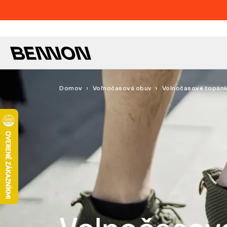
Domov
Voľnočasová obuv
Volnočasové topán