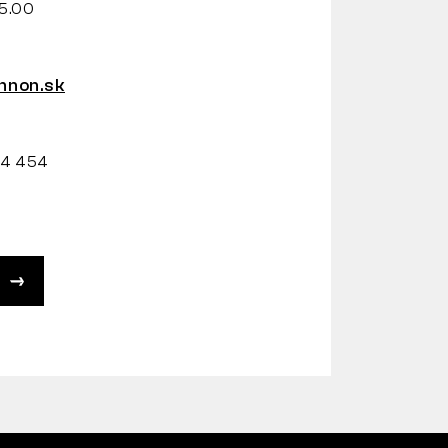
15.00
non.sk
34 454