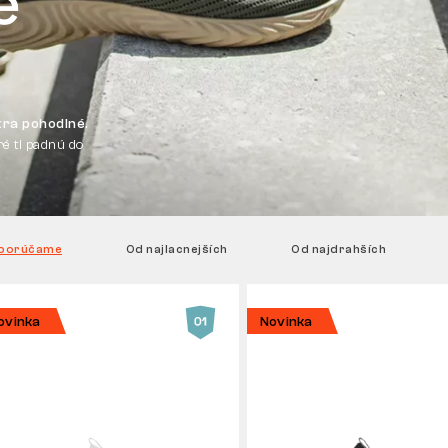
é
tra pohodlné.
ré ti padnú do
porúčame
Od najlacnejších
Od najdrahších
ovinka
Novinka