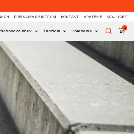
NNON
PREDAJŇA S BISTROM
KONTAKT
VRÁTENIE
MÔJ ÚČET
0
ľnočasová obuv
Tactical
Oblečenie