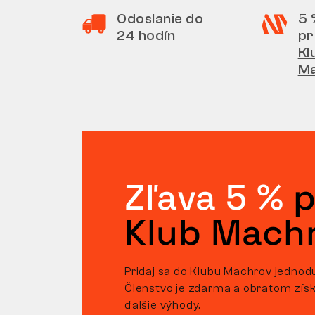
Odoslanie do
5 
24 hodín
pr
Kl
M
Zľava 5 %
p
Klub Mach
Pridaj sa do Klubu Machrov jednod
Členstvo je zdarma a obratom získ
ďalšie výhody.