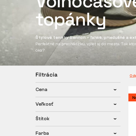
Volnočasov
topánky
Štýlové tenisky Bennon – ľahké, priedušné a ex
Perfektné na prechádzku, výlet aj do mesta. Tak kto
oka?
Filtrácia
Od
Cena
N
Veľkosť
Štítok
Farba