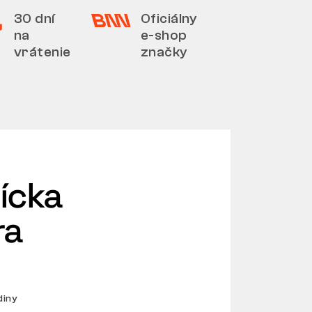
30 dní
Oficiálny
na
e-shop
vrátenie
značky
ícka
ra
diny