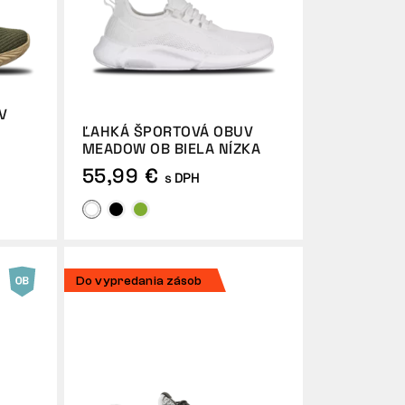
V
ĽAHKÁ ŠPORTOVÁ OBUV
MEADOW OB BIELA NÍZKA
55,99 €
s DPH
Do vypredania zásob