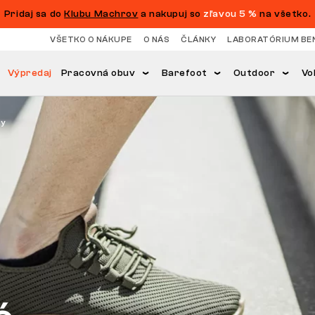
Pridaj sa do
Klubu Machrov
a nakupuj so
zľavou 5 %
na všetko.
VŠETKO O NÁKUPE
O NÁS
ČLÁNKY
LABORATÓRIUM BE
Výpredaj
Pracovná obuv
Barefoot
Outdoor
Vo
ky