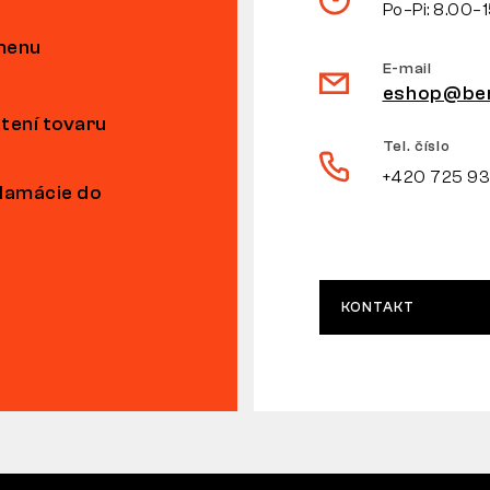
Po–Pi: 8.00–
ýmenu
E-mail
eshop@ben
tení tovaru
Tel. číslo
+420 725 9
klamácie do
KONTAKT