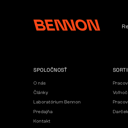
Re
SPOLOČNOSŤ
SORT
O nás
Pracov
Články
Voľnoč
Laboratórium Bennon
Pracov
Predajňa
Darček
Kontakt