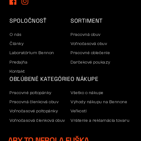
SPOLOČNOSŤ
SORTIMENT
O nás
Pracovná obuv
Články
Voľnočasová obuv
Laboratórium Bennon
Pracovné oblečenie
Predajňa
Darčekové poukazy
Kontakt
OBĽÚBENÉ KATEGÓRIE
O NÁKUPE
Pracovné poltopánky
Všetko o nákupe
Pracovná členková obuv
Výhody nákupu na Bennone
Voľnočasové poltopánky
Veľkosti
Voľnočasová členková obuv
Vrátenie a reklamácia tovaru
Nohavice
Doprava a platba
ABY TO NEBOLA FUŠKA
Mikiny
Firemný účet