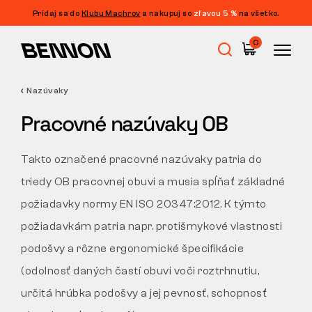
Pridaj sa do
Klubu Machrov
a nakupuj so
zľavou 5 %
na všetko.
Filtrácia
0
CENA
FILTROVAŤ
Nazúvaky
Výpredaj
VEĽKOSŤ
Pracovné nazúvaky OB
ZMAZAŤ FILTRE
FARBA
Pracovná obuv
Takto označené pracovné nazúvaky patria do
PIKTOGRAM
triedy OB pracovnej obuvi a musia spĺňať základné
Barefoot
požiadavky normy EN ISO 20347:2012. K týmto
požiadavkám patria napr. protišmykové vlastnosti
Outdoor
podošvy a rôzne ergonomické špecifikácie
(odolnosť daných častí obuvi voči roztrhnutiu,
určitá hrúbka podošvy a jej pevnosť, schopnosť
Voľnočasová obuv