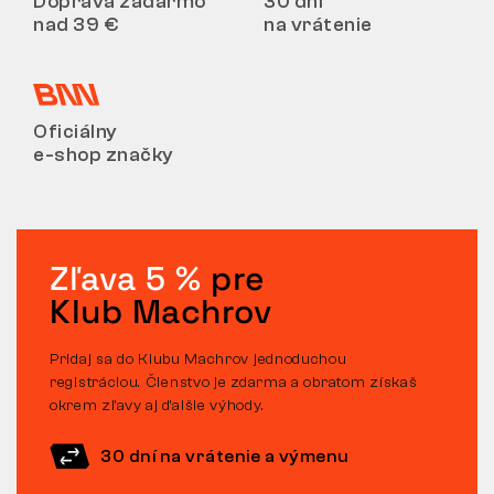
Doprava zadarmo
30 dní
nad 39 €
na vrátenie
Oficiálny
e-shop značky
Zľava 5 %
pre
Klub Machrov
Pridaj sa do Klubu Machrov jednoduchou
registráciou. Členstvo je zdarma a obratom získaš
okrem zľavy aj ďalšie výhody.
30 dní na vrátenie a výmenu