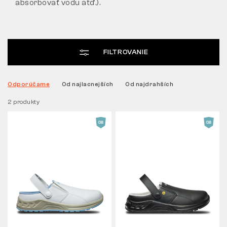
absorbovať vodu atď.).
Tactical
FILTROVANIE
Oblečenie
Odporúčame
Od najlacnejších
Od najdrahších
VŠETKO O NÁKUPE
2 produkty
O NÁS
ČLÁNKY
LABORATÓRIUM BENNON
PREDAJŇA S BISTROM
KONTAKT