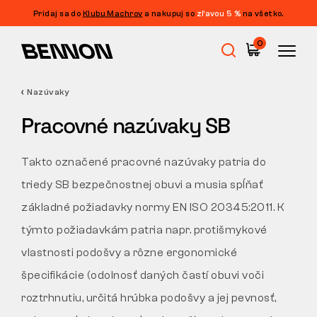
Pridaj sa do
Klubu Machrov
a nakupuj so
zľavou 5 %
na všetko.
Filtrácia
0
CENA
FILTROVAŤ
Nazúvaky
Výpredaj
VEĽKOSŤ
Pracovné nazúvaky SB
ZMAZAŤ FILTRE
PIKTOGRAM
Pracovná obuv
Takto označené pracovné nazúvaky patria do
triedy SB bezpečnostnej obuvi a musia spĺňať
Barefoot
základné požiadavky normy EN ISO 20345:2011. K
týmto požiadavkám patria napr. protišmykové
Outdoor
vlastnosti podošvy a rôzne ergonomické
špecifikácie (odolnosť daných častí obuvi voči
roztrhnutiu, určitá hrúbka podošvy a jej pevnosť,
Voľnočasová obuv