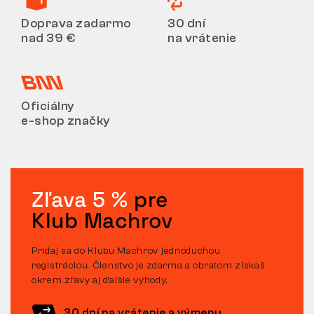
Doprava zadarmo
30 dní
nad 39 €
na vrátenie
Oficiálny
e-shop značky
Zľava 5 %
pre
Klub Machrov
Pridaj sa do Klubu Machrov jednoduchou
registráciou. Členstvo je zdarma a obratom získaš
okrem zľavy aj ďalšie výhody.
30 dní na vrátenie a výmenu