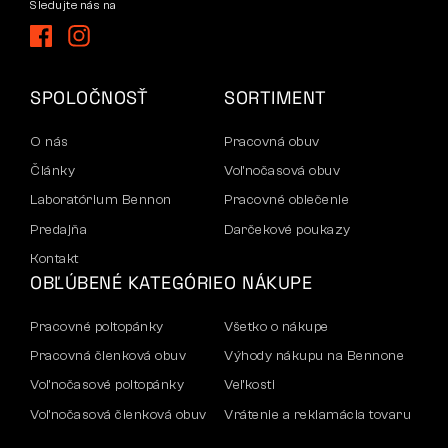
Sledujte nás na
SPOLOČNOSŤ
SORTIMENT
O nás
Pracovná obuv
Články
Voľnočasová obuv
Laboratórium Bennon
Pracovné oblečenie
Predajňa
Darčekové poukazy
Kontakt
OBĽÚBENÉ KATEGÓRIE
O NÁKUPE
Pracovné poltopánky
Všetko o nákupe
Pracovná členková obuv
Výhody nákupu na Bennone
Voľnočasové poltopánky
Veľkosti
Voľnočasová členková obuv
Vrátenie a reklamácia tovaru
Nohavice
Doprava a platba