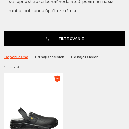
schopnosť absorbovať vodu atď.), povinne musia
mať aj ochrannú špičku/tužinku.
Tactical
Oblečenie
FILTROVANIE
VŠETKO O NÁKUPE
Odporúčame
Od najlacnejších
Od najdrahších
1 produkt
O NÁS
ČLÁNKY
LABORATÓRIUM BENNON
PREDAJŇA S BISTROM
KONTAKT