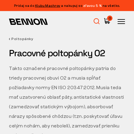
Pridaj sa do
Klubu Machrov
a nakupuj so
zľavou 5 %
na všetko.
Filtrácia
0
CENA
FILTROVAŤ
Poltopánky
Výpredaj
VEĽKOSŤ
Pracovné poltopánky O2
ZMAZAŤ FILTRE
ŠTÍTOK
Pracovná obuv
Takto označené pracovné poltopánky patria do
FARBA
triedy pracovnej obuvi O2 a musia spĺňať
Barefoot
požiadavky normy EN ISO 20347:2012. Musia teda
PIKTOGRAM
mať uzatvorenú oblasť päty, antistatické vlastnosti
Outdoor
(zamedzovať statickým výbojom), absorbovať
nárazy spôsobené chôdzou (tzn. poskytovať úľavu
celým nohám, aby neboleli), zamedzovať prieniku
Voľnočasová obuv