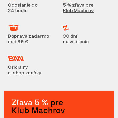
Odoslanie do
5 % zľava pre
24 hodín
Klub Machrov
Doprava zadarmo
30 dní
nad 39 €
na vrátenie
Oficiálny
e-shop značky
Zľava 5 %
pre
Klub Machrov