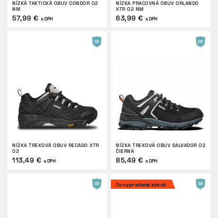
NÍZKÁ TAKTICKÁ OBUV CONDOR O2
NÍZKA PRACOVNÁ OBUV ORLANDO
NM
XTR O2 NM
VRÁTENIE
57,99 €
63,99 €
s DPH
s DPH
NÍZKA TREKOVÁ OBUV RECADO XTR
NÍZKA TREKOVÁ OBUV SALVADOR O2
O2
ČIERNA
113,49 €
85,49 €
s DPH
s DPH
Do vypredania zásob