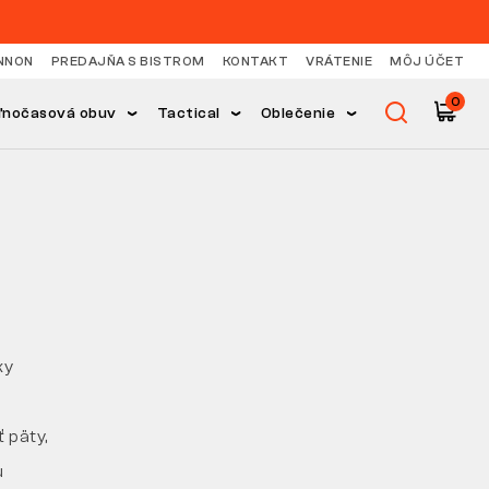
NNON
PREDAJŇA S BISTROM
KONTAKT
VRÁTENIE
MÔJ ÚČET
0
ľnočasová obuv
Tactical
Oblečenie
ky
 päty,
u