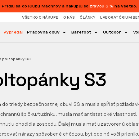
Pridaj sa do
Klubu Machrov
a nakupuj so
zľavou 5 %
na všetko.
VŠETKO O NÁKUPE
O NÁS
ČLÁNKY
LABORATÓRIUM BE
Výpredaj
Pracovná obuv
Barefoot
Outdoor
Vo
 poltopánky S3
oltopánky S3
 do triedy bezpečnostnej obuvi S3 a musia spĺňať požiadav
hrannú špičku/tužinku, musia mať antistatické vlastnosti,
nutiu chodidla zospodu. Ďalej musia mať uzatvorenú oblasť
bovať nárazy spôsobené chôdzou, byť odolné voči prienik