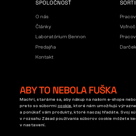
SPOLOČNOSŤ
SORT
O nás
Pracov
Články
Voľnoč
Laboratórium Bennon
Pracov
Predajňa
Darček
Kontakt
ABY TO NEBOLA FUŠKA
Machri, staráme sa, aby nákup na našom e-shope nebo
preto so súbormi
cookie
, ktoré nám umožňujú výrazne
a ponúkať vám produkty, ktoré naozaj hľadáte. Svoj sú
Obchodné podmienky
Reklamačný poriadok
Nastave
v rozsahu Zásad používania súborov cookie môžete k
v nastavení.
Na tomto webe straší