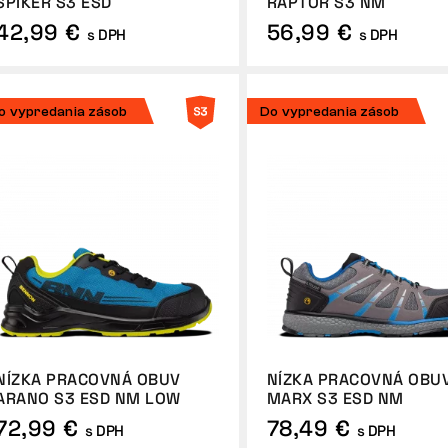
SPIKER S3 ESD
RAPTOR S3 NM
42,99 €
56,99 €
s DPH
s DPH
o vypredania zásob
Do vypredania zásob
NÍZKA PRACOVNÁ OBUV
NÍZKA PRACOVNÁ OBU
ARANO S3 ESD NM LOW
MARX S3 ESD NM
72,99 €
78,49 €
s DPH
s DPH