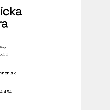
ícka
ra
diny
15.00
non.sk
34 454