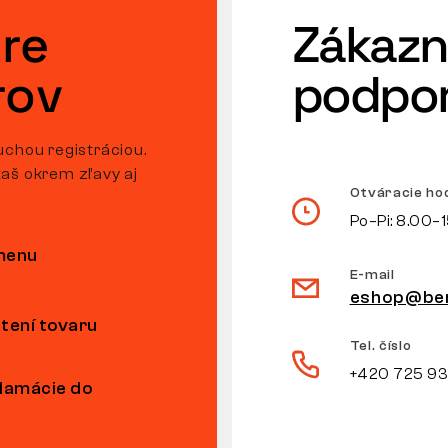
re
Zákazn
rov
podpo
uchou registráciou.
aš okrem zľavy aj
Otváracie ho
Po–Pi: 8.00–
ýmenu
E-mail
eshop@ben
tení tovaru
Tel. číslo
+420 725 9
klamácie do