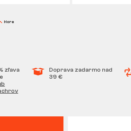
Hore
% zľava
Doprava zadarmo nad
e
39 €
ub
achrov