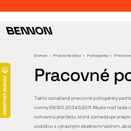
Domov
Pracovná obuv
Poltopánky
Pracovné
Pracovné p
Takto označené pracovné poltopánky patria
normy EN ISO 20345:2011. Musia mať teda oc
ochrannú planžetu, ktorá zamedzuje prepich
podošvu s výrazným dezénom/vzorom, absor