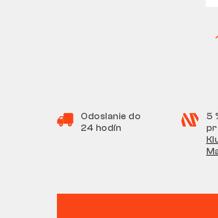
Odoslanie do
5 
24 hodín
pr
Kl
M