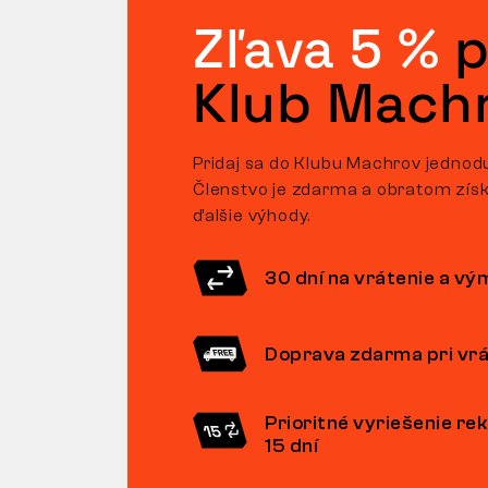
Zľava 5 %
p
Klub Mach
Pridaj sa do Klubu Machrov jednod
Členstvo je zdarma a obratom získ
ďalšie výhody.
30 dní na vrátenie a v
Doprava zdarma pri vrá
Prioritné vyriešenie re
15 dní