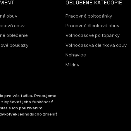
IMENT
OBĽÚBENÉ KATEGÓRIE
ná obuv
Pracovné poltopánky
asová obuv
Pracovná členková obuv
né oblečenie
Voľnočasové poltopánky
ové poukazy
Voľnočasová členková obuv
Nohavice
Mikiny
la pre vás fuška. Pracujeme
 zlepšovať jeho funkčnosť
hlas s ich používaním
nie súborov cookie
GDPR
edykoľvek jednoducho zmeniť