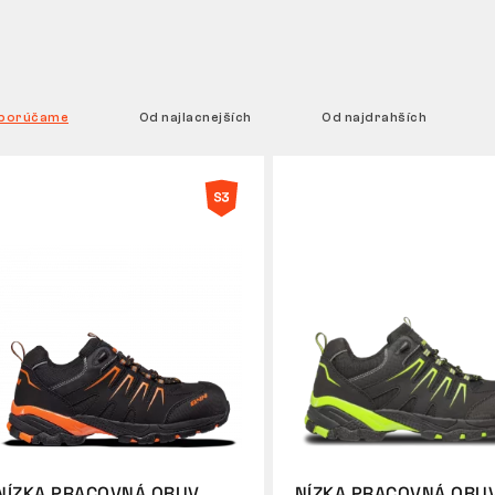
porúčame
Od najlacnejších
Od najdrahších
NÍZKA PRACOVNÁ OBUV
NÍZKA PRACOVNÁ OBU