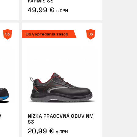
FARMIS S3
49,99 €
s DPH
Do vypredania zásob
V
NÍZKA PRACOVNÁ OBUV NM
S3
20,99 €
s DPH