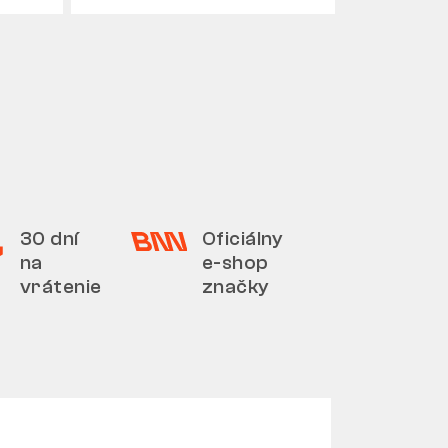
30 dní
Oficiálny
na
e-shop
vrátenie
značky