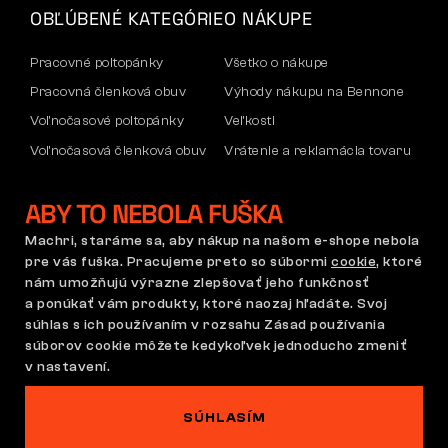
OBĽÚBENÉ KATEGÓRIE
O NÁKUPE
Pracovné poltopánky
Všetko o nákupe
Pracovná členková obuv
Výhody nákupu na Bennone
Voľnočasové poltopánky
Veľkosti
Voľnočasová členková obuv
Vrátenie a reklamácia tovaru
Nohavice
Doprava a platba
ABY TO NEBOLA FUŠKA
Mikiny
Firemný účet
Reklamácia a záruka
Machri, staráme sa, aby nákup na našom e-shope nebola
pre vás fuška. Pracujeme preto so súbormi
cookie
, ktoré
nám umožňujú výrazne zlepšovať jeho funkčnosť
a ponúkať vám produkty, ktoré naozaj hľadáte. Svoj
Obchodné podmienky
Reklamačný poriadok
súhlas s ich používaním v rozsahu Zásad používania
Nastavenie súborov cookie
GDPR
súborov cookie môžete kedykoľvek jednoducho zmeniť
Slovensko | Slovenčina
v nastavení.
SÚHLASÍM