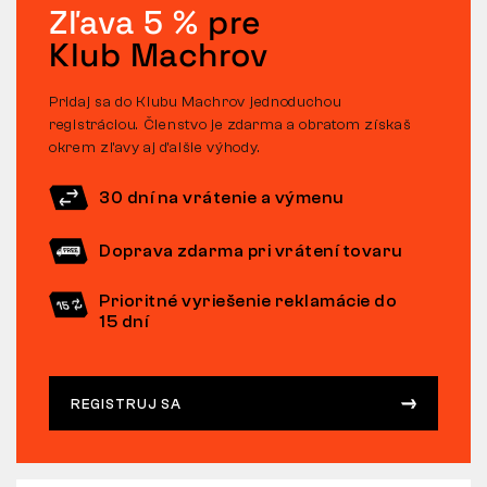
Zľava 5 %
pre
Klub Machrov
Pridaj sa do Klubu Machrov jednoduchou
registráciou. Členstvo je zdarma a obratom získaš
okrem zľavy aj ďalšie výhody.
30 dní na vrátenie a výmenu
Doprava zdarma pri vrátení tovaru
Prioritné vyriešenie reklamácie do
15 dní
REGISTRUJ SA