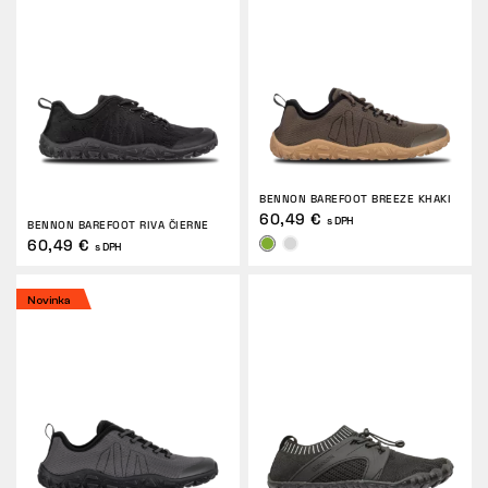
Tactical
Oblečenie
BENNON BAREFOOT BREEZE KHAKI
VŠETKO O NÁKUPE
60,49 €
s DPH
BENNON BAREFOOT RIVA ČIERNE
60,49 €
s DPH
O NÁS
Novinka
ČLÁNKY
LABORATÓRIUM BENNON
PREDAJŇA S BISTROM
KONTAKT