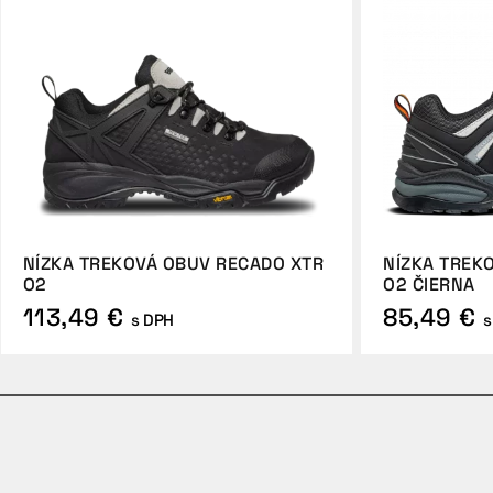
NÍZKA TREKOVÁ OBUV RECADO XTR
NÍZKA TREK
O2
O2 ČIERNA
113,49 €
85,49 €
s DPH
s