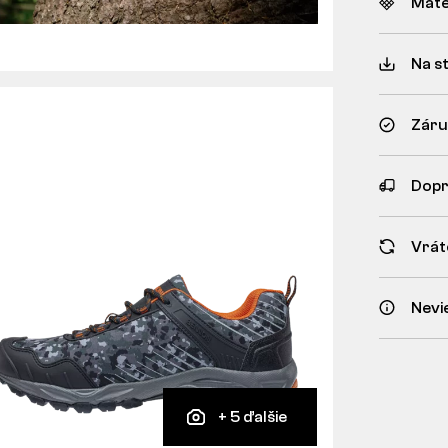
Mate
Na s
Záru
Dopr
Vrát
Nevi
+ 5 ďalšie