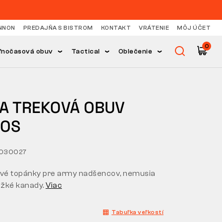
NNON
PREDAJŇA S BISTROM
KONTAKT
VRÁTENIE
MÔJ ÚČET
0
ľnočasová obuv
Tactical
Oblečenie
KA TREKOVÁ OBUV
OS
2030027
é topánky pre army nadšencov, nemusia
ažké kanady.
Viac
Tabuľka veľkostí