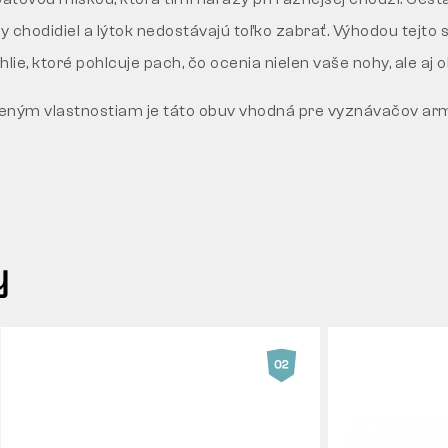
y chodidiel a lýtok nedostávajú toľko zabrať. Výhodou tejto sti
lie, ktoré pohlcuje pach, čo ocenia nielen vaše nohy, ale aj ok
ným vlastnostiam je táto obuv vhodná pre vyznávačov army 
y