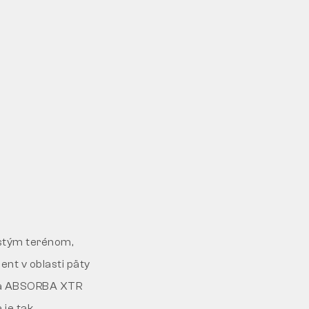
istým terénom,
nt v oblasti päty
žka ABSORBA XTR
 je tak