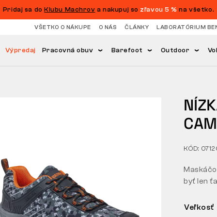
Pridaj sa do
Klubu Machrov
a nakupuj so
zľavou 5 %
na všetko.
VŠETKO O NÁKUPE
O NÁS
ČLÁNKY
LABORATÓRIUM BE
Výpredaj
Pracovná obuv
Barefoot
Outdoor
Vo
NÍZ
CAM
KÓD: 071
Maskáčov
byť len ť
Veľkosť