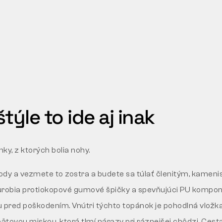
týle to ide aj inak
ky, z ktorých bolia nohy.
rody a vezmete to zostra a budete sa túlať členitým, kamen
urobia protiokopové gumové špičky a spevňujúci PU kompone
u pred poškodením. Vnútri týchto topánok je pohodlná vlo
ätovou miskou, ktorá tlmí nárazy pri ráznejšej chôdzi. Cesta