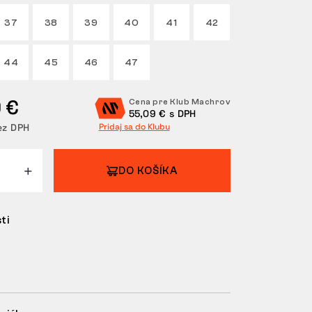
37
38
39
40
41
42
44
45
46
47
 €
Cena pre Klub Machrov
55,09 € s DPH
ez DPH
Pridaj sa do Klubu
DO KOŠÍKA
ti