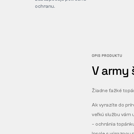
ochranu.
OPIS PRODUKTU
V army š
Žiadne ťažké topán
Ak vyrazíte do prí
veľkú službu vám 
– ochránia topánk
Insole s výraznou p