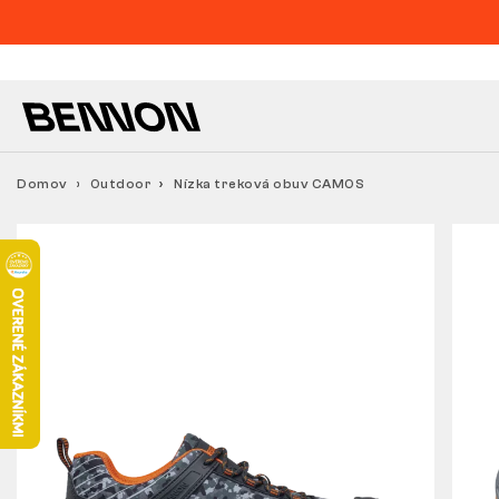
Domov
Outdoor
Nízka treková obuv CAMOS