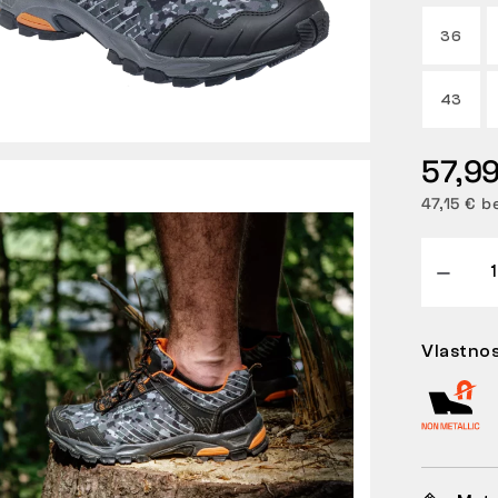
36
43
57,99
47,15 € b
Vlastnos