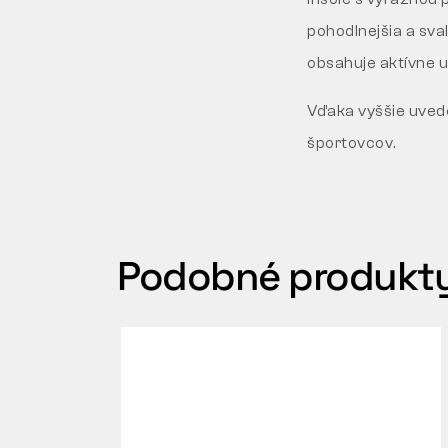
pohodlnejšia a sval
obsahuje aktívne uh
Vďaka vyššie uvede
športovcov.
Podobné produkt