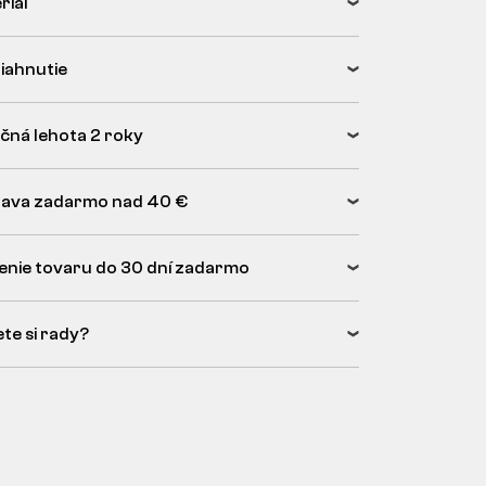
riál
tiahnutie
čná lehota 2 roky
ava zadarmo nad 40 €
enie tovaru do 30 dní zadarmo
ete si rady?