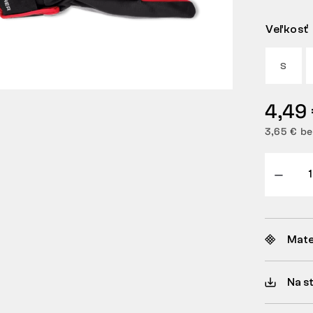
Veľkosť
S
4,49
3,65 € b
Mate
Na s