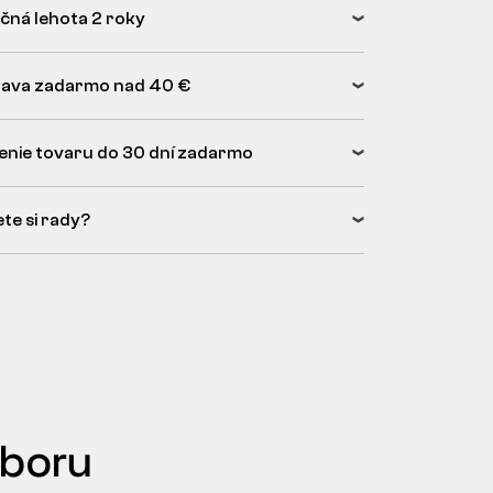
čná lehota 2 roky
ava zadarmo nad 40 €
enie tovaru do 30 dní zadarmo
ete si rady?
dboru