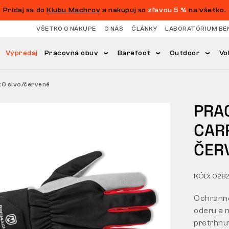
Pridaj sa do
Klubu Machrov
a nakupuj so
zľavou 5 %
na všetko.
VŠETKO O NÁKUPE
O NÁS
ČLÁNKY
LABORATÓRIUM BE
Výpredaj
Pracovná obuv
Barefoot
Outdoor
Vo
O sivo/červené
PRA
CAR
ČER
KÓD: 028
Ochranné
oderu a 
pretrhnu