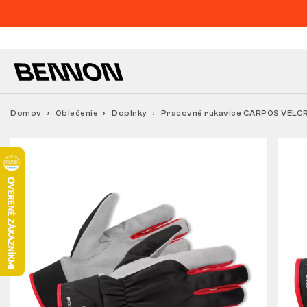
Domov
Oblečenie
Doplnky
Pracovné rukavice CARPOS VELCR