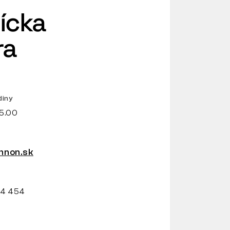
ícka
ra
diny
15.00
non.sk
34 454