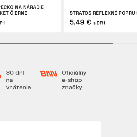
RECKO NA NÁRADIE
KET ČIERNE
STRATOS REFLEXNÉ POPRU
5,49 €
DPH
s DPH
30 dní
Oficiálny
na
e-shop
vrátenie
značky