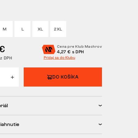
M
L
XL
2XL
 €
Cena pre Klub Machrov
4,27 € s DPH
ez DPH
Pridaj sa do Klubu
DO KOŠÍKA
riál
tiahnutie