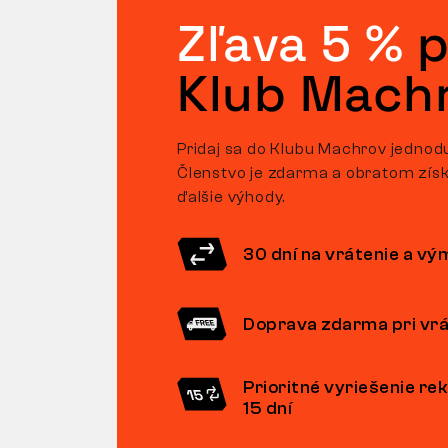
Zľava 5 %
p
Klub Mach
Pridaj sa do Klubu Machrov jednod
Členstvo je zdarma a obratom získ
ďalšie výhody.
30 dní na vrátenie a v
Doprava zdarma pri vrá
Prioritné vyriešenie re
15 dní