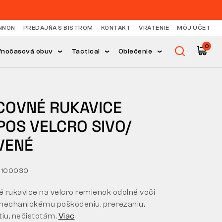
NNON
PREDAJŇA S BISTROM
KONTAKT
VRÁTENIE
MÔJ ÚČET
0
ľnočasová obuv
Tactical
Oblečenie
COVNÉ RUKAVICE
POS VELCRO SIVO/
VENÉ
2100030
 rukavice na velcro remienok odolné voči
mechanickému poškodeniu, prerezaniu,
tiu, nečistotám.
Viac