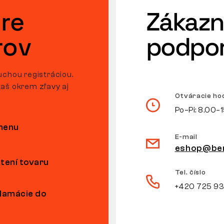
re
Zákazn
rov
podpo
uchou registráciou.
aš okrem zľavy aj
Otváracie ho
Po–Pi: 8.00–
ýmenu
E-mail
eshop@ben
tení tovaru
Tel. číslo
+420 725 9
klamácie do