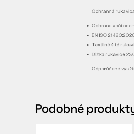
Ochranná rukavic
Ochrana voči oder
EN ISO 21420:2020 
Textilné šité rukav
Dĺžka rukavice 2
Odporúčané využitie
Podobné produkt