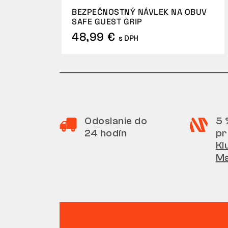
BEZPEČNOSTNÝ NÁVLEK NA OBUV
SAFE GUEST GRIP
48,99 €
s DPH
Odoslanie do
5 
24 hodín
pr
Kl
M