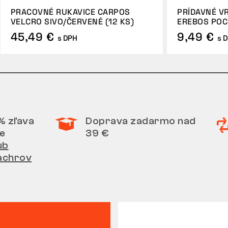
PRACOVNÉ RUKAVICE CARPOS
PRÍDAVNÉ V
VELCRO SIVO/ČERVENÉ (12 KS)
EREBOS POC
45,49 €
9,49 €
s DPH
s 
% zľava
Doprava zadarmo nad
e
39 €
ub
achrov