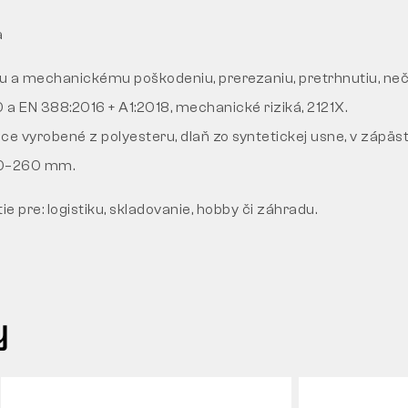
a
u a mechanickému poškodeniu, prerezaniu, pretrhnutiu, neč
a EN 388:2016 + A1:2018, mechanické riziká, 2121X.
ice vyrobené z polyesteru, dlaň zo syntetickej usne, v zápästí
30–260 mm.
 pre: logistiku, skladovanie, hobby či záhradu.
y