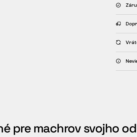
Záru
Dopr
Vrát
Nevi
é pre machrov svojho o