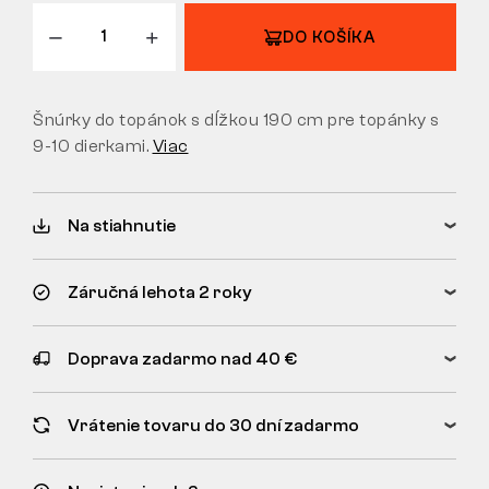
VRÁTENIE
DO KOŠÍKA
Šnúrky do topánok s dĺžkou 190 cm pre topánky s
9-10 dierkami.
Viac
Na stiahnutie
Záručná lehota 2 roky
Doprava zadarmo nad 40 €
Vrátenie tovaru do 30 dní zadarmo