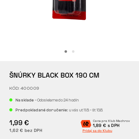
Tactical
Oblečenie
VŠETKO O NÁKUPE
ŠNÚRKY BLACK BOX 190 CM
O NÁS
KÓD: 400009
ČLÁNKY
Na sklade
– Odosielame do 24 hodín
LABORATÓRIUM BENNON
Predpokladané doručenie:
u vás ut 11.8. – št 13.8.
PREDAJŇA S BISTROM
1,99 €
Cena pre Klub Machrov
1,89 € s DPH
1,62 € bez DPH
Pridaj sa do Klubu
KONTAKT