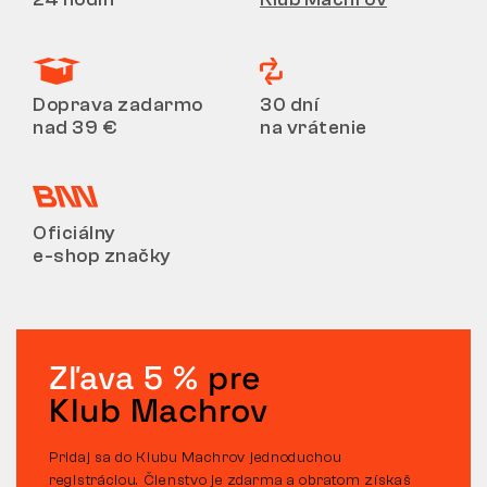
Doprava zadarmo
30 dní
nad 39 €
na vrátenie
Oficiálny
e-shop značky
Zľava 5 %
pre
Klub Machrov
Pridaj sa do Klubu Machrov jednoduchou
registráciou. Členstvo je zdarma a obratom získaš