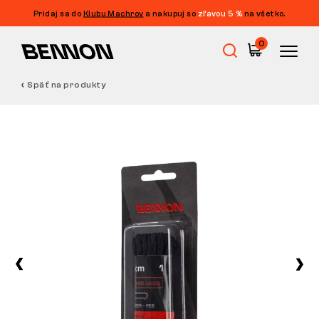
Pridaj sa do
Klubu Machrov
a nakupuj so
zľavou 5 %
na všetko.
0
Späť na produkty
Výpredaj
Pracovná obuv
Barefoot
Outdoor
Voľnočasová obuv