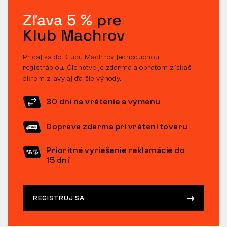
Zľava 5 %
pre
Klub Machrov
Pridaj sa do Klubu Machrov jednoduchou
registráciou. Členstvo je zdarma a obratom získaš
okrem zľavy aj ďalšie výhody.
30 dní na vrátenie a výmenu
Doprava zdarma pri vrátení tovaru
Prioritné vyriešenie reklamácie do
15 dní
REGISTRUJ SA