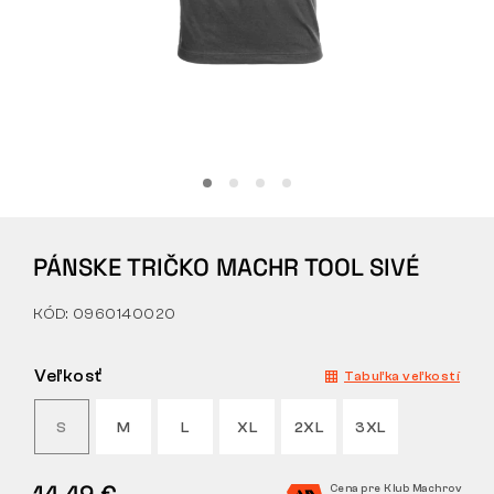
Tactical
Oblečenie
VŠETKO O NÁKUPE
PÁNSKE TRIČKO MACHR TOOL SIVÉ
O NÁS
KÓD: 0960140020
ČLÁNKY
LABORATÓRIUM BENNON
Veľkosť
Tabuľka veľkostí
PREDAJŇA S BISTROM
S
M
L
XL
2XL
3XL
KONTAKT
14,49 €
Cena pre Klub Machrov