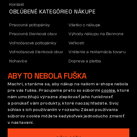
Kontakt
OBĽÚBENÉ KATEGÓRIE
O NÁKUPE
Pracovné poltopánky
Všetko o nákupe
Pracovná členková obuv
Výhody nákupu na Bennone
Voľnočasové poltopánky
Veľkosti
Voľnočasová členková obuv
Vrátenie a reklamácia tovaru
Nohavice
Doprava a platba
Mikiny
Firemný účet
ABY TO NEBOLA FUŠKA
Reklamácia a záruka
Machri, staráme sa, aby nákup na našom e-shope nebola
pre vás fuška. Pracujeme preto so súbormi
cookie
, ktoré
nám umožňujú výrazne zlepšovať jeho funkčnosť
Obchodné podmienky
Reklamačný poriadok
a ponúkať vám produkty, ktoré naozaj hľadáte. Svoj
Nastavenie súborov cookie
GDPR
súhlas s ich používaním v rozsahu Zásad používania
súborov cookie môžete kedykoľvek jednoducho zmeniť
Slovensko | Slovenčina
v nastavení.