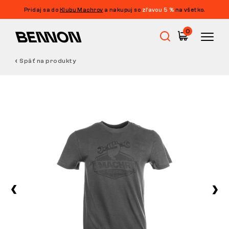
Pridaj sa do
Klubu Machrov
a nakupuj so
zľavou 5 %
na všetko.
0
Späť na produkty
Výpredaj
Pracovná obuv
Barefoot
Outdoor
Voľnočasová obuv