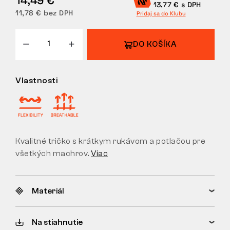
13,77 € s DPH
11,78 € bez DPH
Pridaj sa do Klubu
VRÁTENIE
DO KOŠÍKA
Vlastnosti
Kvalitné tričko s krátkym rukávom a potlačou pre
všetkých machrov.
Viac
Materiál
Na stiahnutie