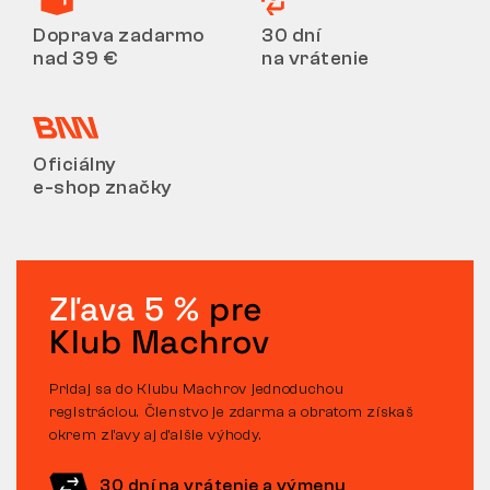
Doprava zadarmo
30 dní
nad 39 €
na vrátenie
Oficiálny
e-shop značky
Zľava 5 %
pre
Klub Machrov
Pridaj sa do Klubu Machrov jednoduchou
registráciou. Členstvo je zdarma a obratom získaš
okrem zľavy aj ďalšie výhody.
30 dní na vrátenie a výmenu