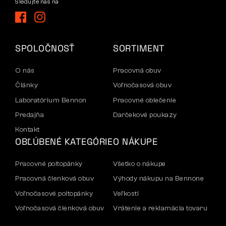
Sledujte nás na
SPOLOČNOSŤ
SORTIMENT
O nás
Pracovná obuv
Články
Voľnočasová obuv
Laboratórium Bennon
Pracovné oblečenie
Predajňa
Darčekové poukazy
Kontakt
OBĽÚBENÉ KATEGÓRIE
O NÁKUPE
Pracovné poltopánky
Všetko o nákupe
Pracovná členková obuv
Výhody nákupu na Bennone
Voľnočasové poltopánky
Veľkosti
Voľnočasová členková obuv
Vrátenie a reklamácia tovaru
Nohavice
Doprava a platba