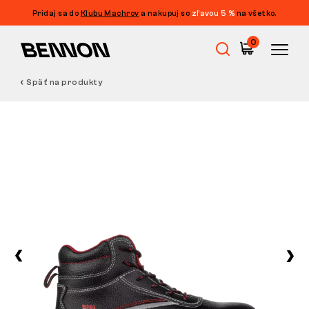
Pridaj sa do
Klubu Machrov
a nakupuj so
zľavou 5 %
na všetko.
0
Späť na produkty
Výpredaj
Pracovná obuv
Barefoot
Outdoor
Voľnočasová obuv