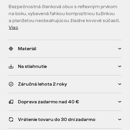
Bezpečnostná členková obuv s reflexným prvkom
na boku, vybavená ľahkou kompozitnou tužinkou
a planžetou neobsahujúcou žiadne kovové súčasti.
Viac
Materiál
Na stiahnutie
Záručná lehota 2 roky
Doprava zadarmo nad 40 €
Vrátenie tovaru do 30 dní zadarmo