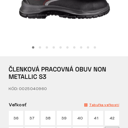
Tactical
Oblečenie
VŠETKO O NÁKUPE
ČLENKOVÁ PRACOVNÁ OBUV NON
O NÁS
METALLIC S3
ČLÁNKY
KÓD: 0025040960
LABORATÓRIUM BENNON
Veľkosť
Tabuľka veľkostí
PREDAJŇA S BISTROM
36
37
38
39
40
41
42
KONTAKT