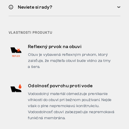
Neviete si rady?
VLASTNOSTI PRODUKTU
Reflexný prvok na obuvi
Obuv je vybavená reflexným prvkom, ktorý
zaisťuje, že majiteľa obuvi bude vidno za tmy
a šera.
Odolnosť povrchu proti vode
Vodoodolný materiál obmedzuje prenikanie
vlhkosti do obuvi pri bežnom používaní. Nejde
však o plne nepremokavú konštrukciu.
Vodoodolnosť obuvi zabezpečuje nepremokavá
funkčná membrána.