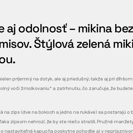
e aj odolnosť – mikina be
isov. Štýlová zelená mik
ou.
nielen príjemný na dotyk, ale aj priedušný, takže aj pri dlhš
dolný voči žmolkovaniu* a zatrhnutiu, čo zaručuje, že budete
ká na zips (dve na bokoch a jedno na rukáve) sa postarajú o
ďaka zipsom nehrozí, že by ste niečo stratili. Pružné manžet
čo nastaviteľná kapucňa poskytne pohodlie aj v nepriaznivo