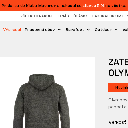
Pridaj sa do
Klubu Machrov
a nakupuj so
zľavou 5 %
na všetko.
VŠETKO O NÁKUPE
O NÁS
ČLÁNKY
LABORATÓRIUM BE
Výpredaj
Pracovná obuv
Barefoot
Outdoor
Vo
ZAT
OLY
Novin
Olympos 
pohodlie 
Veľkosť