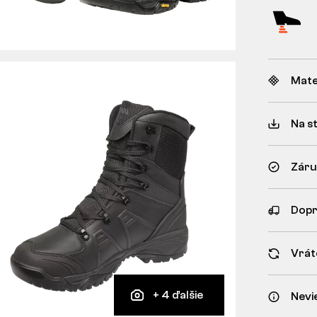
Mate
Na s
Záru
Dopr
Vrát
+ 4 ďalšie
Nevi