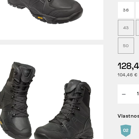
36
43
50
128,
104,46 €
Vlastnos