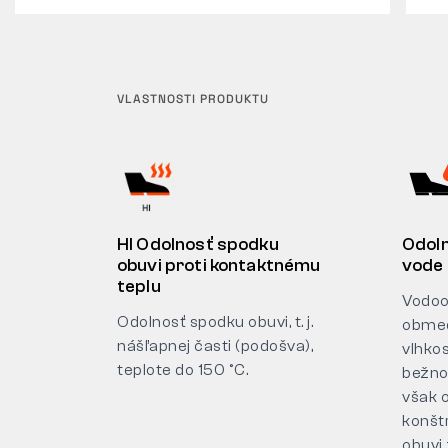
VLASTNOSTI PRODUKTU
HI Odolnosť spodku
Odoln
obuvi proti kontaktnému
vode
teplu
Vodoo
Odolnosť spodku obuvi, t. j.
obmed
nášľapnej časti (podošva),
vlhkos
teplote do 150 °C.
bežno
však 
konšt
obuvi