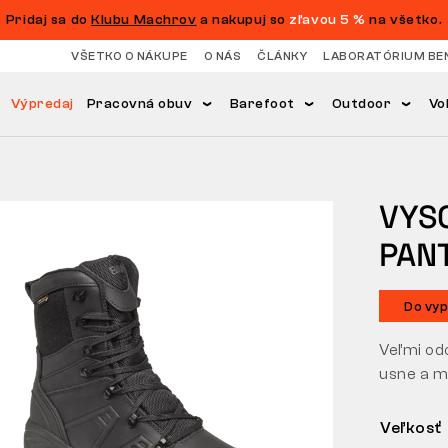
Pridaj sa do
Klubu Machrov
a nakupuj so
zľavou 5 %
na všetko.
VŠETKO O NÁKUPE
O NÁS
ČLÁNKY
LABORATÓRIUM BE
Výpredaj
Pracovná obuv
Barefoot
Outdoor
Vo
VYS
PAN
Do vyp
Veľmi od
usne a m
Veľkosť