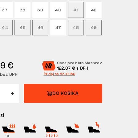
37
38
39
40
41
42
44
45
46
47
48
49
49 €
Cena pre Klub Machrov
122,07 € s DPH
 bez DPH
Pridaj sa do Klubu
DO KOŠÍKA
ti