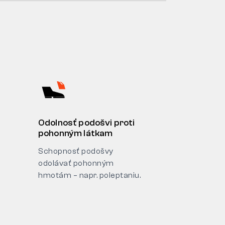
Odolnosť podošvi proti
pohonným látkam
Schopnosť podošvy
odolávať pohonným
hmotám – napr. poleptaniu.