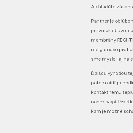
Ak hľadáte zásahov
Panther je obľúbe
je zvršok obuvi o
membrány REGI-TEX,
má gumovú protioko
sme mysleli aj na 
Ďalšou výhodou tej
potom cítiť pohodl
kontaktnému teplu,
neprekvapí. Prakti
kam je možné scho