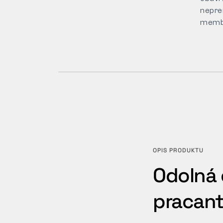
nepre
memb
OPIS PRODUKTU
Odolná 
pracan