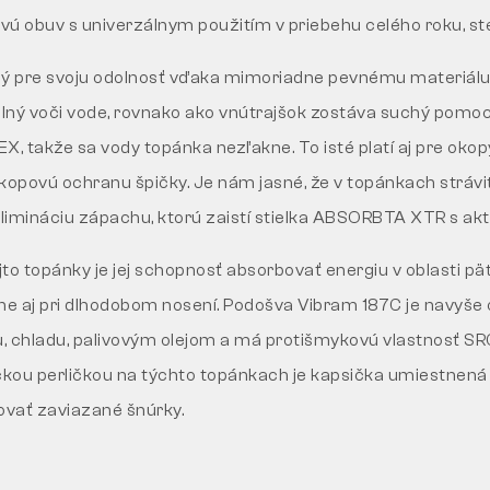
ú obuv s univerzálnym použitím v priebehu celého roku, ste
ný pre svoju odolnosť vďaka mimoriadne pevnému materiálu
dolný voči vode, rovnako ako vnútrajšok zostáva suchý pomo
 takže sa vody topánka nezľakne. To isté platí aj pre okop
povú ochranu špičky. Je nám jasné, že v topánkach strávit
elimináciu zápachu, ktorú zaistí stielka ABSORBTA XTR s ak
to topánky je jej schopnosť absorbovať energiu v oblasti pä
ne aj pri dlhodobom nosení. Podošva Vibram 187C je navyše 
 chladu, palivovým olejom a má protišmykovú vlastnosť SRC
ckou perličkou na týchto topánkach je kapsička umiestnená 
vať zaviazané šnúrky.