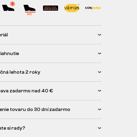
riál
tiahnutie
čná lehota 2 roky
ava zadarmo nad 40 €
enie tovaru do 30 dní zadarmo
ete si rady?