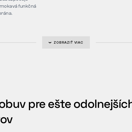
mokavá funkčná
rána.
ZOBRAZIŤ VIAC
obuv pre ešte odolnejšíc
tov