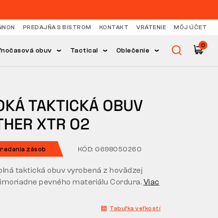
NNON
PREDAJŇA S BISTROM
KONTAKT
VRÁTENIE
MÔJ ÚČET
0
ľnočasová obuv
Tactical
Oblečenie
OKÁ TAKTICKÁ OBUV
THER XTR O2
redania zásob
KÓD: 0698050260
olná taktická obuv vyrobená z hovädzej
imoriadne pevného materiálu Cordura.
Viac
Tabuľka veľkostí