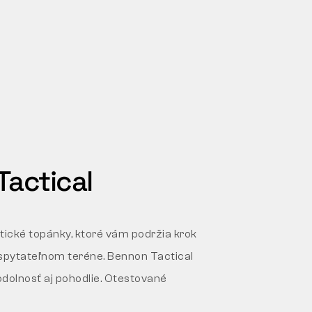
actical
tické topánky, ktoré vám podržia krok
vyspytateľnom teréne. Bennon Tactical
olnosť aj pohodlie. Otestované