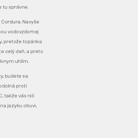
 tu správne.
 Cordura. Navyše
cou vodovzdornej
y, pretože topánka
e celý deň, a preto
tívnym uhlím.
ty, budete sa
odolná proti
, takže vás nič
na jazyku obuvi,