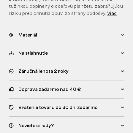
tužinkou doplnený o oceľovú planžetu zabraňujúcu
riziku prepichnutia obuvi zo strany podošvy.
Viac
Materiál
Na stiahnutie
Záručná lehota 2 roky
Doprava zadarmo nad 40 €
Vrátenie tovaru do 30 dní zadarmo
Neviete si rady?