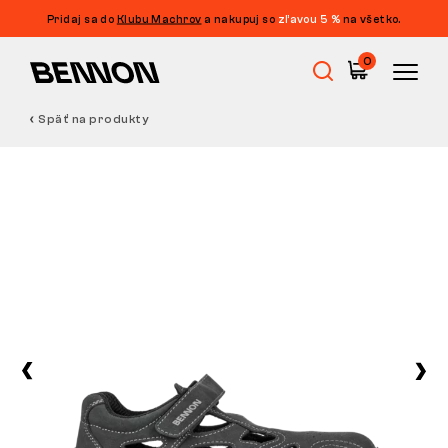
Pridaj sa do
Klubu Machrov
a nakupuj so
zľavou 5 %
na všetko.
0
Späť na produkty
Výpredaj
Pracovná obuv
Barefoot
Outdoor
Voľnočasová obuv