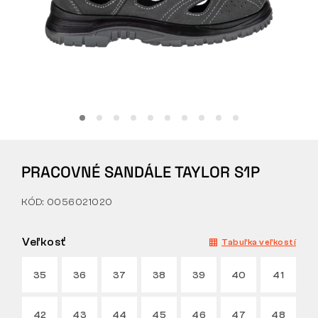
Tactical
Oblečenie
VŠETKO O NÁKUPE
PRACOVNÉ SANDÁLE TAYLOR S1P
O NÁS
KÓD: 0056021020
ČLÁNKY
LABORATÓRIUM BENNON
Veľkosť
Tabuľka veľkostí
PREDAJŇA S BISTROM
35
36
37
38
39
40
41
KONTAKT
42
43
44
45
46
47
48