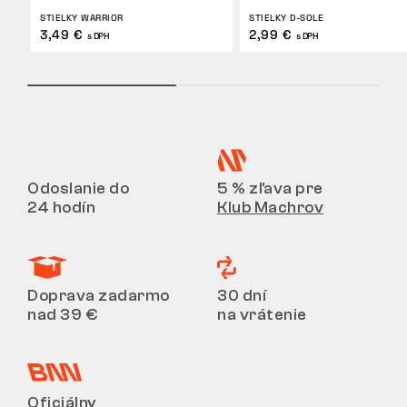
STIELKY WARRIOR
STIELKY D-SOLE
3,49 €
2,99 €
s DPH
s DPH
Odoslanie do
5 % zľava pre
24 hodín
Klub Machrov
Doprava zadarmo
30 dní
nad 39 €
na vrátenie
Oficiálny