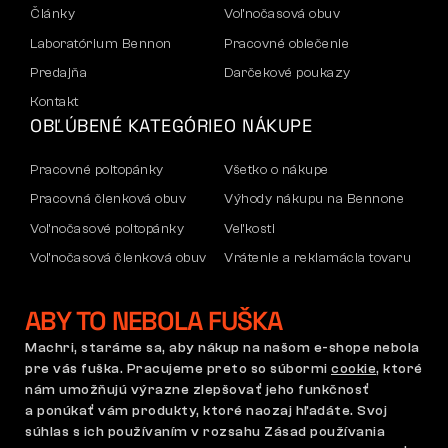
Články
Voľnočasová obuv
Laboratórium Bennon
Pracovné oblečenie
Predajňa
Darčekové poukazy
Kontakt
OBĽÚBENÉ KATEGÓRIE
O NÁKUPE
Pracovné poltopánky
Všetko o nákupe
Pracovná členková obuv
Výhody nákupu na Bennone
Voľnočasové poltopánky
Veľkosti
Voľnočasová členková obuv
Vrátenie a reklamácia tovaru
Nohavice
Doprava a platba
ABY TO NEBOLA FUŠKA
Mikiny
Firemný účet
Reklamácia a záruka
Machri, staráme sa, aby nákup na našom e-shope nebola
pre vás fuška. Pracujeme preto so súbormi
cookie
, ktoré
nám umožňujú výrazne zlepšovať jeho funkčnosť
a ponúkať vám produkty, ktoré naozaj hľadáte. Svoj
Obchodné podmienky
Reklamačný poriadok
súhlas s ich používaním v rozsahu Zásad používania
Nastavenie súborov cookie
GDPR