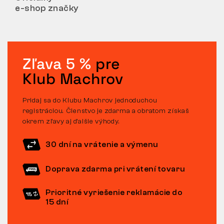
e-shop značky
Zľava 5 %
pre
Klub Machrov
Pridaj sa do Klubu Machrov jednoduchou
registráciou. Členstvo je zdarma a obratom získaš
okrem zľavy aj ďalšie výhody.
30 dní na vrátenie a výmenu
Doprava zdarma pri vrátení tovaru
Prioritné vyriešenie reklamácie do
15 dní