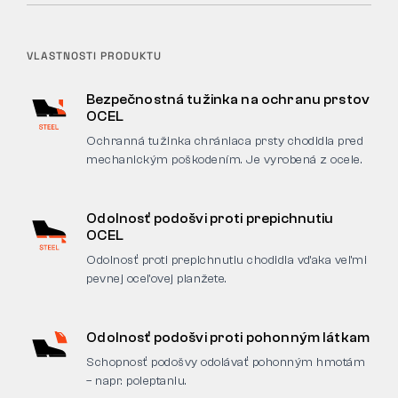
VLASTNOSTI PRODUKTU
Bezpečnostná tužinka na ochranu prstov
OCEL
Ochranná tužinka chrániaca prsty chodidla pred
mechanickým poškodením. Je vyrobená z ocele.
Odolnosť podošvi proti prepichnutiu
OCEL
Odolnosť proti prepichnutiu chodidla vďaka veľmi
pevnej oceľovej planžete.
Odolnosť podošvi proti pohonným látkam
Schopnosť podošvy odolávať pohonným hmotám
– napr. poleptaniu.