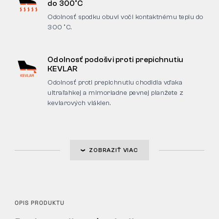
do 300°C
Odolnosť spodku obuvi voči kontaktnému teplu do
300 °C.
Odolnosť podošvi proti prepichnutiu
KEVLAR
Odolnosť proti prepichnutiu chodidla vďaka
ultraľahkej a mimoriadne pevnej planžete z
kevlarových vlákien.
ZOBRAZIŤ VIAC
OPIS PRODUKTU