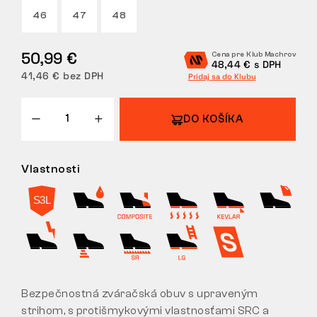
46
47
48
VRÁTENIE
50,99 €
Cena pre Klub Machrov
48,44 € s DPH
41,46 € bez DPH
Pridaj sa do Klubu
DO KOŠÍKA
Vlastnosti
Bezpečnostná zváračská obuv s upraveným
strihom, s protišmykovými vlastnosťami SRC a