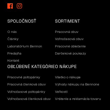
SPOLOČNOSŤ
SORTIMENT
O nás
Pracovná obuv
Články
Voľnočasová obuv
Laboratórium Bennon
Pracovné oblečenie
Predajňa
Darčekové poukazy
Kontakt
OBĽÚBENÉ KATEGÓRIE
O NÁKUPE
Pracovné poltopánky
Všetko o nákupe
Pracovná členková obuv
Výhody nákupu na Bennone
Voľnočasové poltopánky
Veľkosti
Voľnočasová členková obuv
Vrátenie a reklamácia tovaru
Nohavice
Doprava a platba