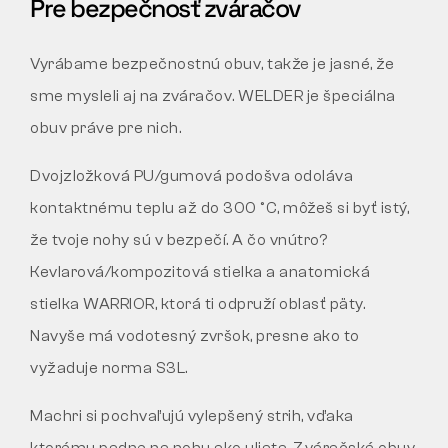
Pre bezpečnosť zváračov
Vyrábame bezpečnostnú obuv, takže je jasné, že
sme mysleli aj na zváračov. WELDER je špeciálna
obuv práve pre nich.
Dvojzložková PU/gumová podošva odoláva
kontaktnému teplu až do 300 °C, môžeš si byť istý,
že tvoje nohy sú v bezpečí. A čo vnútro?
Kevlarová/kompozitová stielka a anatomická
stielka WARRIOR, ktorá ti odpruží oblasť päty.
Navyše má vodotesný zvršok, presne ako to
vyžaduje norma S3L.
Machri si pochvaľujú vylepšený strih, vďaka
ktorému padne na nohu ako uliata. Zváračská obuv