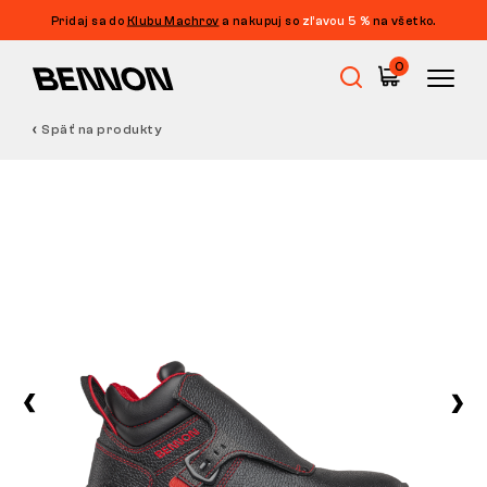
Pridaj sa do
Klubu Machrov
a nakupuj so
zľavou 5 %
na všetko.
0
Späť na produkty
Výpredaj
Pracovná obuv
Barefoot
Outdoor
Voľnočasová obuv