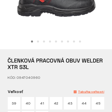
Tactical
Oblečenie
VŠETKO O NÁKUPE
ČLENKOVÁ PRACOVNÁ OBUV WELDER
O NÁS
XTR S3L
ČLÁNKY
KÓD: 0947040960
LABORATÓRIUM BENNON
Veľkosť
Tabuľka veľkostí
PREDAJŇA S BISTROM
39
40
41
42
43
44
45
KONTAKT