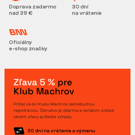
Doprava zadarmo
30 dní
nad 39 €
na vrátenie
Oficiálny
e-shop značky
Zľava 5 %
pre
Klub Machrov
Pridaj sa do Klubu Machrov jednoduchou
registráciou. Členstvo je zdarma a obratom získaš
okrem zľavy aj ďalšie výhody.
30 dní na vrátenie a výmenu