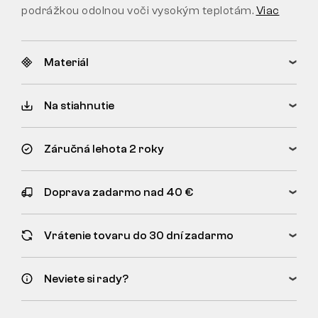
podrážkou odolnou voči vysokým teplotám.
Viac
Materiál
Na stiahnutie
Záručná lehota 2 roky
Doprava zadarmo nad 40 €
Vrátenie tovaru do 30 dní zadarmo
Neviete si rady?