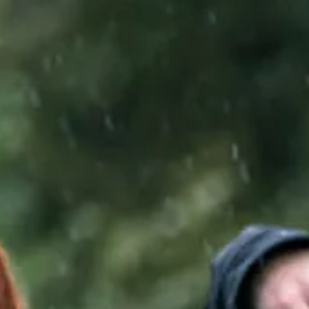
Tactical
Oblečenie
VŠETKO O NÁKUPE
O NÁS
ČLÁNKY
LABORATÓRIUM BENNON
PREDAJŇA S BISTROM
KONTAKT