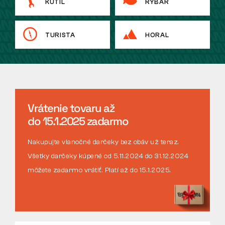
KUTIL
RYBÁR
TURISTA
HORAL
Vrátenie tovaru až
do 15.1.2025 zadarmo
Nakupujte vianočné darčeky bez obáv už teraz.
Všetky darčeky kúpené od 5.11.2024 do 31.12.2024
môžete zadarmo vrátiť. Platí až do 15.1.2025.