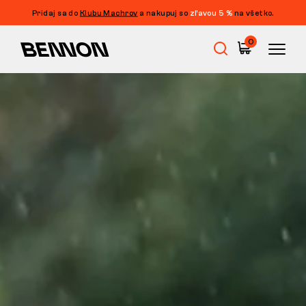
Pridaj sa do
Klubu Machrov
a nakupuj so
zľavou 5 %
na všetko.
0
Výpredaj
Pracovná obuv
Barefoot
Outdoor
Voľnočasová obuv