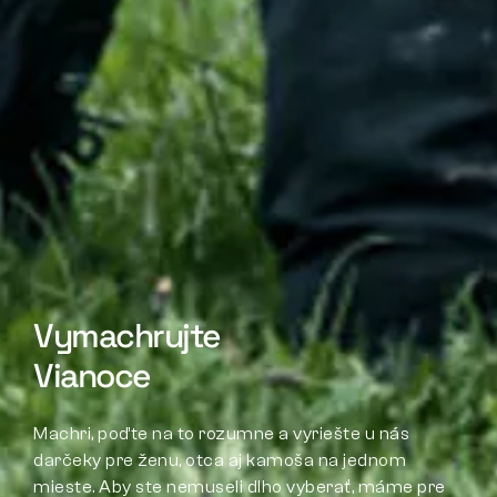
Vymachrujte
Vianoce
Machri, poďte na to rozumne a vyriešte u nás
darčeky pre ženu, otca aj kamoša na jednom
mieste. Aby ste nemuseli dlho vyberať, máme pre