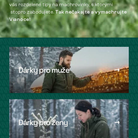
vás rozdelené tipy na machrovinky, s ktorými
stopro zabodujete.
Tak nečakajte a vymachrujte
Vianoce!
Dárky pro muže
Dárky pro ženy