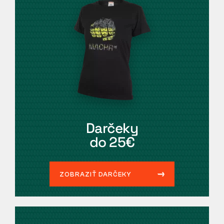
Darčeky
do 25€
ZOBRAZIŤ DARČEKY