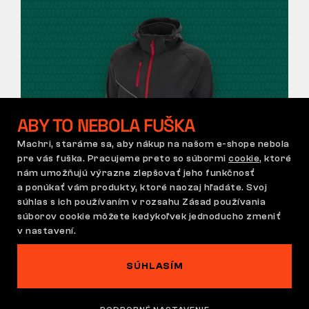
ABY TO NEBOLA FUŠKA
Machri, staráme sa, aby nákup na našom e-shope nebola
pre vás fuška. Pracujeme preto so súbormi
cookie
, ktoré
nám umožňujú výrazne zlepšovať jeho funkčnosť
a ponúkať vám produkty, ktoré naozaj hľadáte. Svoj
Darčeky
súhlas s ich používaním v rozsahu Zásad používania
súborov cookie môžete kedykoľvek jednoducho zmeniť
do 65€
v nastavení.
SÚHLASÍM
ZOBRAZIŤ DARČEKY