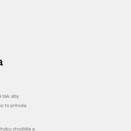
a
 tak, aby
o to príroda
ohybu chodidla a