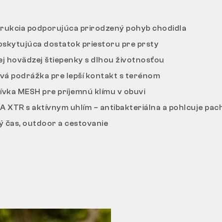
rukcia podporujúca prirodzený pohyb chodidla
oskytujúca dostatok priestoru pre prsty
j hovädzej štiepenky s dlhou životnosťou
vá podrážka pre lepší kontakt s terénom
ívka MESH pre príjemnú klímu v obuvi
 XTR s aktívnym uhlím – antibakteriálna a pohlcuje pac
ý čas, outdoor a cestovanie