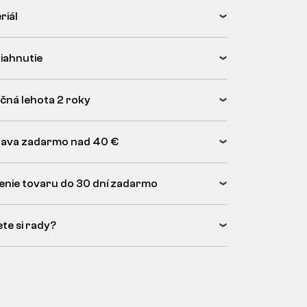
riál
tiahnutie
čná lehota 2 roky
ava zadarmo nad 40 €
enie tovaru do 30 dní zadarmo
ete si rady?