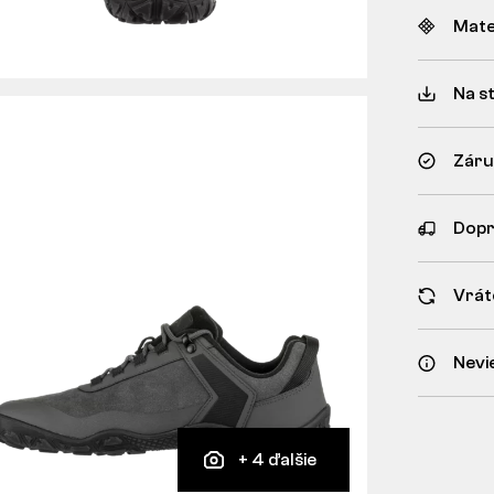
Mate
Na s
Záru
Dopr
Vrát
Nevi
+ 4 ďalšie