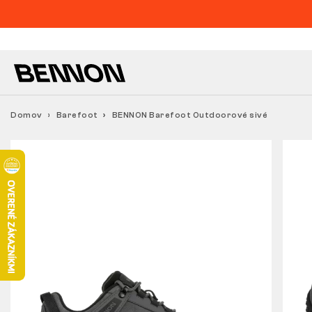
Domov
Barefoot
BENNON Barefoot Outdoorové sivé