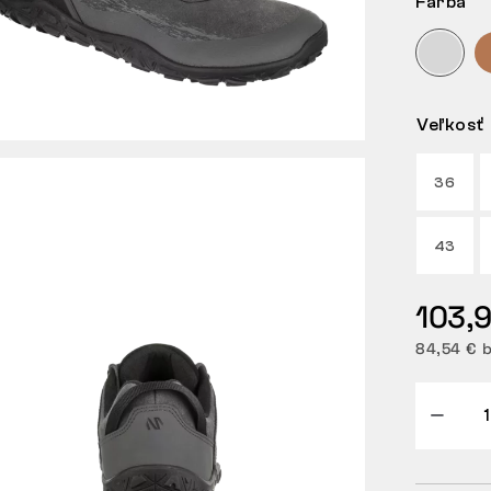
Farba
Veľkosť
36
43
103,
84,54 € 