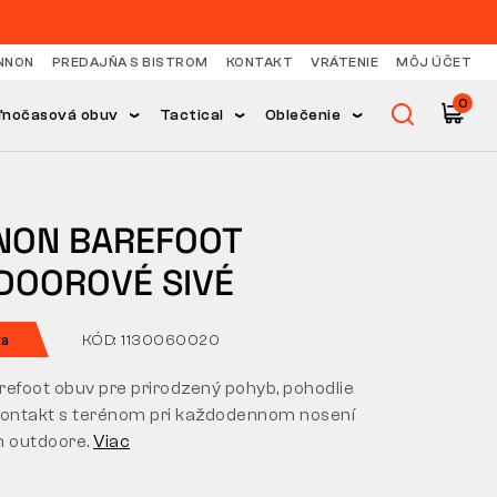
NNON
PREDAJŇA S BISTROM
KONTAKT
VRÁTENIE
MÔJ ÚČET
0
ľnočasová obuv
Tactical
Oblečenie
NON BAREFOOT
DOOROVÉ SIVÉ
ka
KÓD: 1130060020
refoot obuv pre prirodzený pohyb, pohodlie
ý kontakt s terénom pri každodennom nosení
m outdoore.
Viac