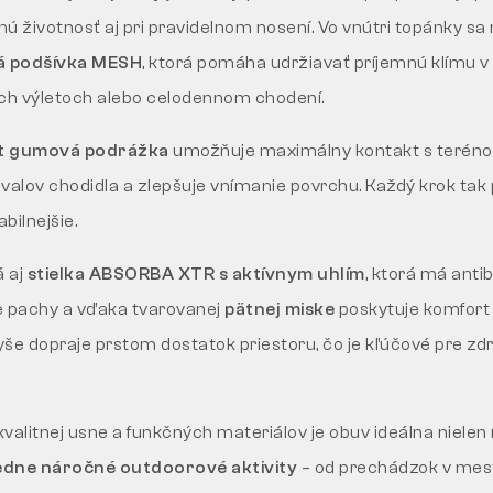
ú životnosť aj pri pravidelnom nosení. Vo vnútri topánky s
ná podšívka MESH
, ktorá pomáha udržiavať príjemnú klímu v 
ších výletoch alebo celodennom chodení.
t gumová podrážka
umožňuje maximálny kontakt s teréno
valov chodidla a zlepšuje vnímanie povrchu. Každý krok tak p
bilnejšie.
á aj
stielka ABSORBA XTR s aktívnym uhlím
, ktorá má anti
je pachy a vďaka tvarovanej
pätnej miske
poskytuje komfort 
še dopraje prstom dostatok priestoru, čo je kľúčové pre zd
valitnej usne a funkčných materiálov je obuv ideálna nielen
edne náročné outdoorové aktivity
– od prechádzok v meste