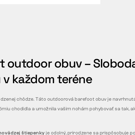
t outdoor obuv – Slobod
 v každom teréne
odzenej chôdze. Táto outdoorová barefoot obuv je navrhnutá
ómiu chodidla a umožnila vašim nohám pohybovať sa tak, ak
hovädzej štiepenky
je odolný, prirodzene sa prispôsobuje p