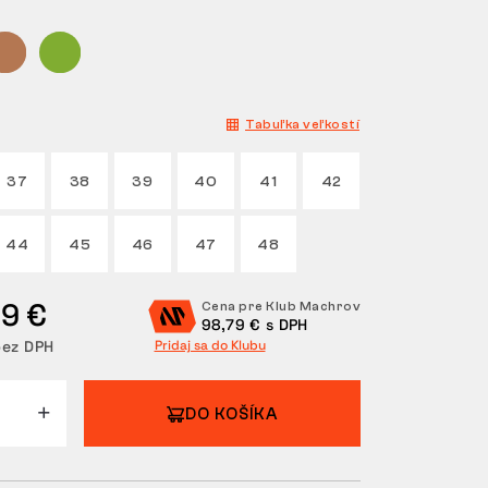
Tabuľka veľkostí
37
38
39
40
41
42
44
45
46
47
48
99 €
Cena pre Klub Machrov
98,79 € s DPH
bez DPH
Pridaj sa do Klubu
DO KOŠÍKA