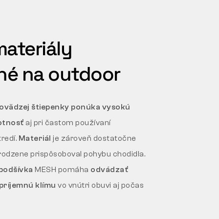
ateriály
né na outdoor
 hovädzej štiepenky ponúka vysokú
otnosť
aj pri častom používaní
redí.
Materiál
je zároveň dostatočne
rirodzene prispôsoboval pohybu chodidla.
 podšívka
MESH pomáha
odvádzať
príjemnú klímu
vo vnútri obuvi aj počas