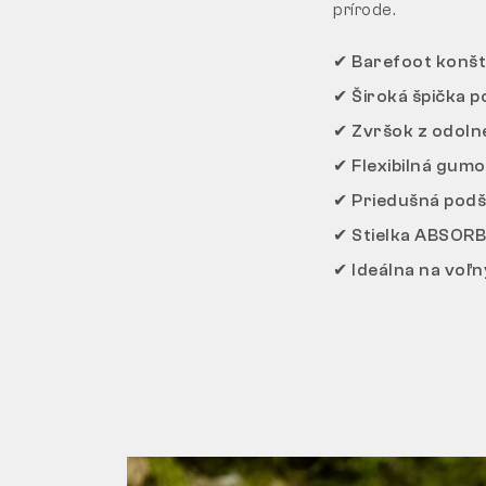
prírode.
✔ Barefoot konšt
✔ Široká špička p
✔ Zvršok z odolne
✔ Flexibilná gumo
✔ Priedušná podš
✔ Stielka ABSORBA
✔ Ideálna na voľn