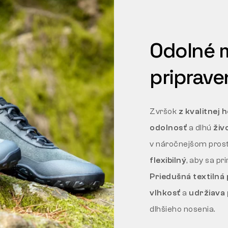
Odolné m
priprave
Zvršok
z kvalitnej
odolnosť
a dlhú
živ
v náročnejšom prost
flexibilný
, aby sa p
Priedušná textilná
vlhkosť
a
udržiava
dlhšieho nosenia.