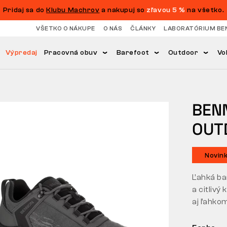
Pridaj sa do
Klubu Machrov
a nakupuj so
zľavou 5 %
na všetko.
VŠETKO O NÁKUPE
O NÁS
ČLÁNKY
LABORATÓRIUM BE
Výpredaj
Pracovná obuv
Barefoot
Outdoor
Vo
BEN
OUT
Novin
Ľahká ba
a citliv
aj ľahko