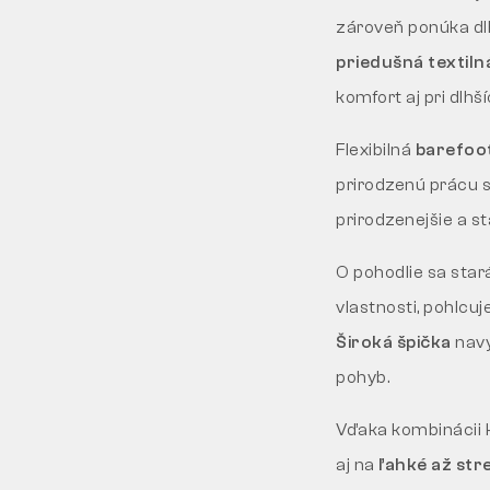
zároveň ponúka dlh
priedušná textil
komfort aj pri dlh
Flexibilná
barefoo
prirodzenú prácu s
prirodzenejšie a sta
O pohodlie sa star
vlastnosti, pohlcu
Široká špička
navy
pohyb.
Vďaka kombinácii k
aj na
ľahké až str