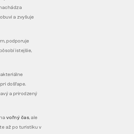
a nachádza
obuvi a zvyšuje
m, podporuje
ôsobí istejšie,
bakteriálne
pri došľape.
ravý a prirodzený
 na
voľný čas
, ale
 až po turistiku v