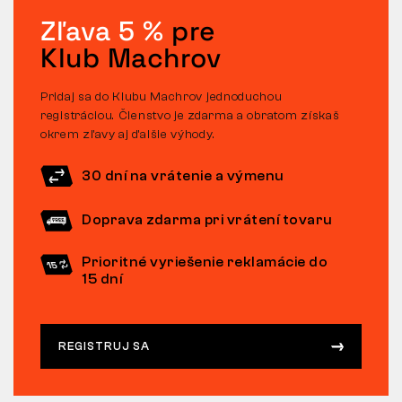
Zľava 5 %
pre
Klub Machrov
Pridaj sa do Klubu Machrov jednoduchou
registráciou. Členstvo je zdarma a obratom získaš
okrem zľavy aj ďalšie výhody.
30 dní na vrátenie a výmenu
Doprava zdarma pri vrátení tovaru
Prioritné vyriešenie reklamácie do
15 dní
REGISTRUJ SA