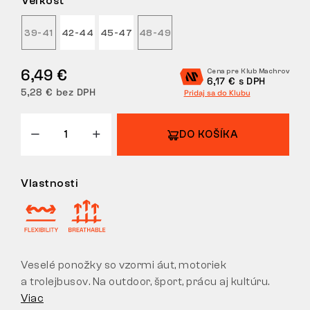
Veľkosť
VRÁTENIE
39-41
42-44
45-47
48-49
6,49 €
Cena pre Klub Machrov
6,17 € s DPH
5,28 € bez DPH
Pridaj sa do Klubu
DO KOŠÍKA
Vlastnosti
Veselé ponožky so vzormi áut, motoriek
a trolejbusov. Na outdoor, šport, prácu aj kultúru.
Viac