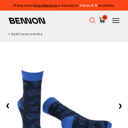
Pridaj sa do
Klubu Machrov
a nakupuj so
zľavou 5 %
na všetko.
0
Späť na produkty
Výpredaj
Pracovná obuv
Barefoot
Outdoor
Voľnočasová obuv