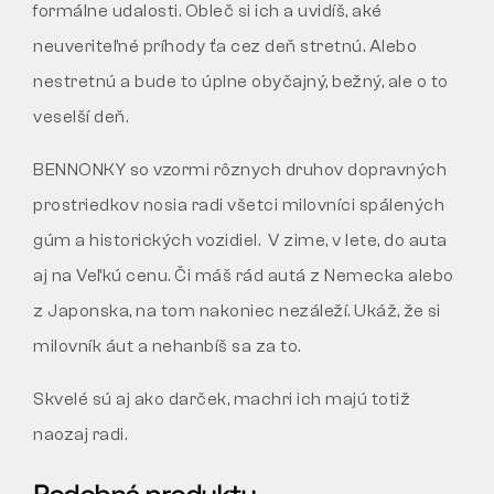
formálne udalosti. Obleč si ich a uvidíš, aké
neuveriteľné príhody ťa cez deň stretnú. Alebo
nestretnú a bude to úplne obyčajný, bežný, ale o to
veselší deň.
BENNONKY so vzormi rôznych druhov dopravných
prostriedkov nosia radi všetci milovníci spálených
gúm a historických vozidiel. V zime, v lete, do auta
aj na Veľkú cenu. Či máš rád autá z Nemecka alebo
z Japonska, na tom nakoniec nezáleží. Ukáž, že si
milovník áut a nehanbíš sa za to.
Skvelé sú aj ako darček, machri ich majú totiž
naozaj radi.