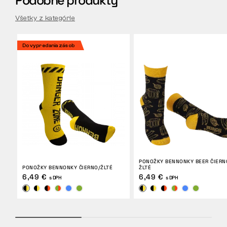
Podobné produkty
Všetky z kategórie
Do vypredania zásob
PONOŽKY BENNONKY BEER ČIERN
PONOŽKY BENNONKY ČIERNO/ŽLTÉ
ŽLTÉ
6,49 €
6,49 €
s DPH
s DPH