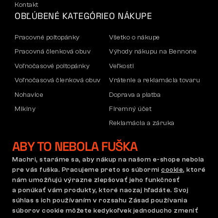
Kontakt
OBĽÚBENÉ KATEGÓRIE
O NÁKUPE
Pracovné poltopánky
Všetko o nákupe
Pracovná členková obuv
Výhody nákupu na Bennone
Voľnočasové poltopánky
Veľkosti
Voľnočasová členková obuv
Vrátenie a reklamácia tovaru
Nohavice
Doprava a platba
Mikiny
Firemný účet
Reklamácia a záruka
ABY TO NEBOLA FUŠKA
Obchodné podmienky
Reklamačný poriadok
Machri, staráme sa, aby nákup na našom e-shope nebola
Nastavenie súborov cookie
GDPR
pre vás fuška. Pracujeme preto so súbormi
cookie
, ktoré
nám umožňujú výrazne zlepšovať jeho funkčnosť
Slovensko | Slovenčina
a ponúkať vám produkty, ktoré naozaj hľadáte. Svoj
súhlas s ich používaním v rozsahu Zásad používania
súborov cookie môžete kedykoľvek jednoducho zmeniť