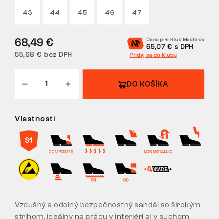
43
44
45
46
47
VRÁTENIE
68,49 €
Cena pre Klub Machrov
65,07 € s DPH
55,68 € bez DPH
Pridaj sa do Klubu
DO KOŠÍKA
Vlastnosti
Vzdušný a odolný bezpečnostný sandál so širokým
strihom, ideálny na prácu v interiéri aj v suchom