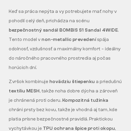
Keď sa práca nepýta a vy potrebujete mať nohy v
pohodlí celý deň, prichádza na scénu
bezpečnostný sandál BOMBIS S1 Sandal 4WIDE
.
Tento model v
non-metallic prevedení
spája
odolnosť, vzdušnosť a maximálny komfort – ideálny
do náročného pracovného prostredia aj počas
horúcich dní.
Zvršok kombinuje
hovädziu štiepenku
a priedušnú
textíliu MESH
, takže noha dobre dýcha a zároveň
je chránená proti oderu.
Kompozitná tužinka
chráni prsty bez kovu, takže je vhodná aj tam, kde
platia prísne bezpečnostné pravidlá. Praktickou
vychytávkou je
TPU ochrana špice proti okopu
,