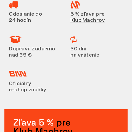
Odoslanie do
5 % zľava pre
24 hodín
Klub Machrov
Doprava zadarmo
30 dní
nad 39 €
na vrátenie
Oficiálny
e-shop značky
Zľava 5 %
pre
Klub Machrov