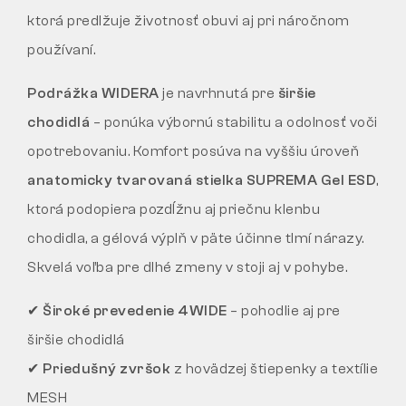
ktorá predlžuje životnosť obuvi aj pri náročnom
používaní.
Podrážka WIDERA
je navrhnutá pre
širšie
chodidlá
– ponúka výbornú stabilitu a odolnosť voči
opotrebovaniu. Komfort posúva na vyššiu úroveň
anatomicky tvarovaná stielka SUPREMA Gel ESD
,
ktorá podopiera pozdĺžnu aj priečnu klenbu
chodidla, a gélová výplň v päte účinne tlmí nárazy.
Skvelá voľba pre dlhé zmeny v stoji aj v pohybe.
✔
Široké prevedenie 4WIDE
– pohodlie aj pre
širšie chodidlá
✔
Priedušný zvršok
z hovädzej štiepenky a textílie
MESH