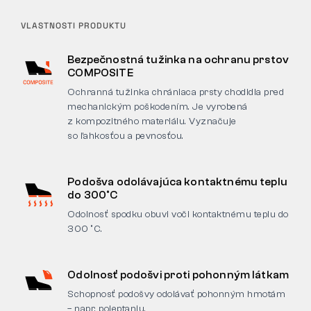
VLASTNOSTI PRODUKTU
Bezpečnostná tužinka na ochranu prstov
COMPOSITE
Ochranná tužinka chrániaca prsty chodidla pred
mechanickým poškodením. Je vyrobená
z kompozitného materiálu. Vyznačuje
so ľahkosťou a pevnosťou.
Podošva odolávajúca kontaktnému teplu
do 300°C
Odolnosť spodku obuvi voči kontaktnému teplu do
300 °C.
Odolnosť podošvi proti pohonným látkam
Schopnosť podošvy odolávať pohonným hmotám
– napr. poleptaniu.