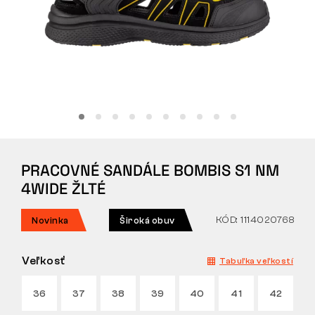
Tactical
Oblečenie
VŠETKO O NÁKUPE
PRACOVNÉ SANDÁLE BOMBIS S1 NM
O NÁS
4WIDE ŽLTÉ
ČLÁNKY
KÓD: 1114020768
Novinka
Široká obuv
LABORATÓRIUM BENNON
Veľkosť
Tabuľka veľkostí
PREDAJŇA S BISTROM
36
37
38
39
40
41
42
KONTAKT