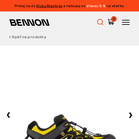
Pridaj sa do
Klubu Machrov
a nakupuj so
zľavou 5 %
na všetko.
0
Späť na produkty
Výpredaj
Pracovná obuv
Barefoot
Outdoor
Voľnočasová obuv