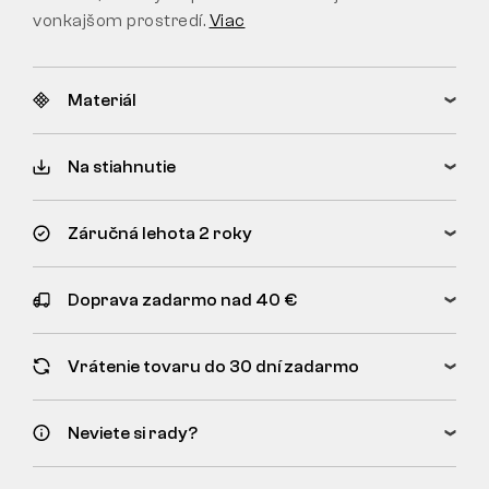
vonkajšom prostredí.
Viac
Materiál
Na stiahnutie
Záručná lehota 2 roky
Doprava zadarmo nad 40 €
Vrátenie tovaru do 30 dní zadarmo
Neviete si rady?