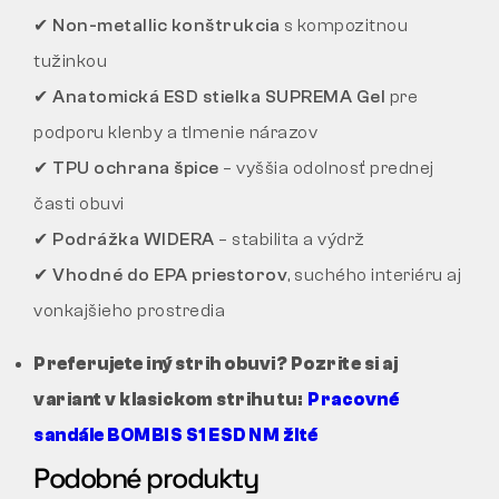
✔
Non-metallic konštrukcia
s kompozitnou
tužinkou
✔
Anatomická ESD stielka SUPREMA Gel
pre
podporu klenby a tlmenie nárazov
✔
TPU ochrana špice
– vyššia odolnosť prednej
časti obuvi
✔
Podrážka WIDERA
– stabilita a výdrž
✔
Vhodné do EPA priestorov
, suchého interiéru aj
vonkajšieho prostredia
Preferujete iný strih obuvi? Pozrite si aj
variant v klasickom strihu tu:
Pracovné
sandále BOMBIS S1 ESD NM žlté
Podobné produkty