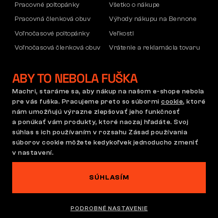
Pracovné poltopánky
Všetko o nákupe
Pracovná členková obuv
Výhody nákupu na Bennone
Voľnočasové poltopánky
Veľkosti
Voľnočasová členková obuv
Vrátenie a reklamácia tovaru
Nohavice
Doprava a platba
ABY TO NEBOLA FUŠKA
Mikiny
Firemný účet
Reklamácia a záruka
Machri, staráme sa, aby nákup na našom e-shope nebola
pre vás fuška. Pracujeme preto so súbormi
cookie
, ktoré
nám umožňujú výrazne zlepšovať jeho funkčnosť
a ponúkať vám produkty, ktoré naozaj hľadáte. Svoj
Obchodné podmienky
Reklamačný poriadok
súhlas s ich používaním v rozsahu Zásad používania
Nastavenie súborov cookie
GDPR
súborov cookie môžete kedykoľvek jednoducho zmeniť
Slovensko | Slovenčina
v nastavení.
SÚHLASÍM
Na tomto webe straší
©2026 Bennon.cz
PODROBNÉ NASTAVENIE