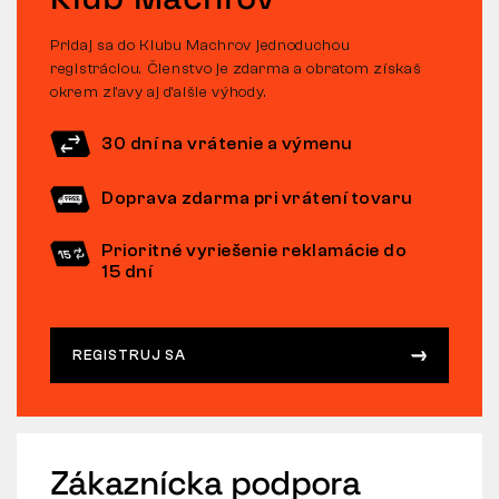
Pridaj sa do Klubu Machrov jednoduchou
registráciou. Členstvo je zdarma a obratom získaš
okrem zľavy aj ďalšie výhody.
30 dní na vrátenie a výmenu
Doprava zdarma pri vrátení tovaru
Prioritné vyriešenie reklamácie do
15 dní
REGISTRUJ SA
Zákaznícka podpora