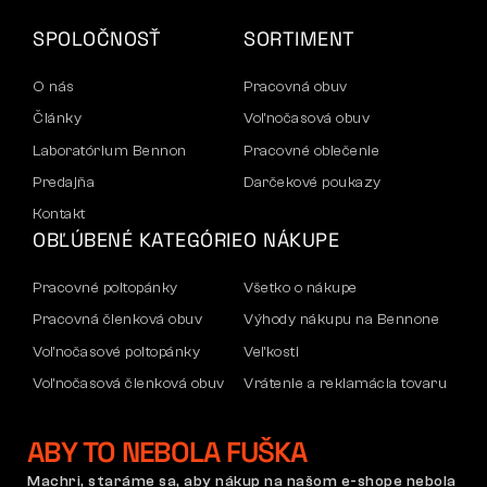
SPOLOČNOSŤ
SORTIMENT
O nás
Pracovná obuv
Články
Voľnočasová obuv
Laboratórium Bennon
Pracovné oblečenie
Predajňa
Darčekové poukazy
Kontakt
OBĽÚBENÉ KATEGÓRIE
O NÁKUPE
Pracovné poltopánky
Všetko o nákupe
Pracovná členková obuv
Výhody nákupu na Bennone
Voľnočasové poltopánky
Veľkosti
Voľnočasová členková obuv
Vrátenie a reklamácia tovaru
Nohavice
Doprava a platba
ABY TO NEBOLA FUŠKA
Mikiny
Firemný účet
Reklamácia a záruka
Machri, staráme sa, aby nákup na našom e-shope nebola