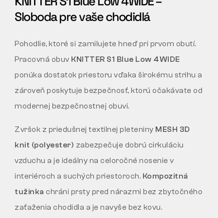
KNITTER S1 Blue Low 4WIDE –
Sloboda pre vaše chodidlá
Pohodlie, ktoré si zamilujete hneď pri prvom obutí.
Pracovná obuv
KNITTER S1 Blue Low 4WIDE
ponúka dostatok priestoru vďaka širokému strihu a
zároveň poskytuje bezpečnosť, ktorú očakávate od
modernej bezpečnostnej obuvi.
Zvršok z priedušnej textilnej pleteniny
MESH 3D
knit (polyester)
zabezpečuje dobrú cirkuláciu
vzduchu a je ideálny na celoročné nosenie v
interiéroch a suchých priestoroch.
Kompozitná
tužinka
chráni prsty pred nárazmi bez zbytočného
zaťaženia chodidla a je navyše bez kovu.