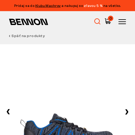
Pridaj sa do
Klubu Machrov
a nakupuj so
zľavou 5 %
na všetko.
0
Späť na produkty
Výpredaj
Pracovná obuv
Barefoot
Outdoor
Voľnočasová obuv