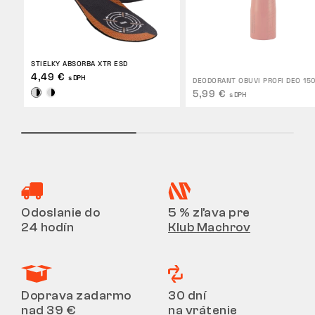
STIELKY ABSORBA XTR ESD
4,49 €
s DPH
DEODORANT OBUVI PROFI DEO 15
5,99 €
s DPH
Odoslanie do
5 % zľava pre
24 hodín
Klub Machrov
Doprava zadarmo
30 dní
nad 39 €
na vrátenie