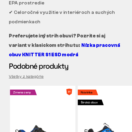
EPA prostredie
✔ Celoročné využitie v interiéroch a suchých
podmienkach
Preferujete iný strih obuvi? Pozrite si aj
variant v klasickom strihu tu:
Nízka pracovná
obuv KNITTER S1 ESD modrá
Podobné produkty
Všetky z kategórie
Zmena ceny
Novinka
Široká obuv