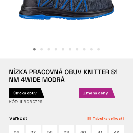
Tactical
Oblečenie
VŠETKO O NÁKUPE
NÍZKA PRACOVNÁ OBUV KNITTER S1
O NÁS
NM 4WIDE MODRÁ
ČLÁNKY
Široká obuv
Zmena ceny
LABORATÓRIUM BENNON
KÓD: 1113030729
PREDAJŇA S BISTROM
Veľkosť
Tabuľka veľkostí
KONTAKT
36
37
38
39
40
41
42