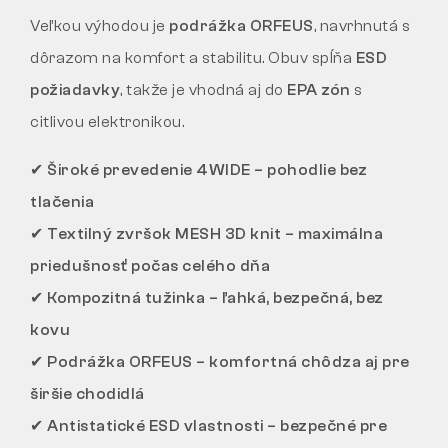
Veľkou výhodou je
podrážka ORFEUS
, navrhnutá s
dôrazom na komfort a stabilitu. Obuv spĺňa
ESD
požiadavky
, takže je vhodná aj do
EPA zón
s
citlivou elektronikou.
✔
Široké prevedenie 4WIDE – pohodlie bez
tlačenia
✔ Textilný zvršok MESH 3D knit – maximálna
priedušnosť počas celého dňa
✔ Kompozitná tužinka – ľahká, bezpečná, bez
kovu
✔ Podrážka ORFEUS – komfortná chôdza aj pre
širšie chodidlá
✔ Antistatické ESD vlastnosti – bezpečné pre