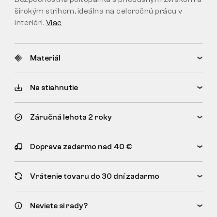
širokým strihom, ideálna na celoročnú prácu v
interiéri.
Viac
Materiál
Na stiahnutie
Záručná lehota 2 roky
Doprava zadarmo nad 40 €
Vrátenie tovaru do 30 dní zadarmo
Neviete si rady?