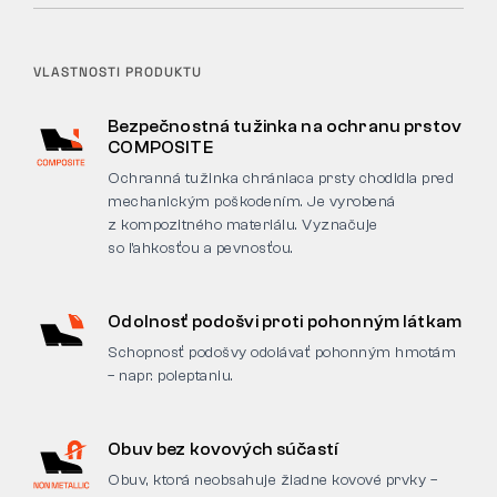
VLASTNOSTI PRODUKTU
Bezpečnostná tužinka na ochranu prstov
COMPOSITE
Ochranná tužinka chrániaca prsty chodidla pred
mechanickým poškodením. Je vyrobená
z kompozitného materiálu. Vyznačuje
so ľahkosťou a pevnosťou.
Odolnosť podošvi proti pohonným látkam
Schopnosť podošvy odolávať pohonným hmotám
– napr. poleptaniu.
Obuv bez kovových súčastí
Obuv, ktorá neobsahuje žiadne kovové prvky –