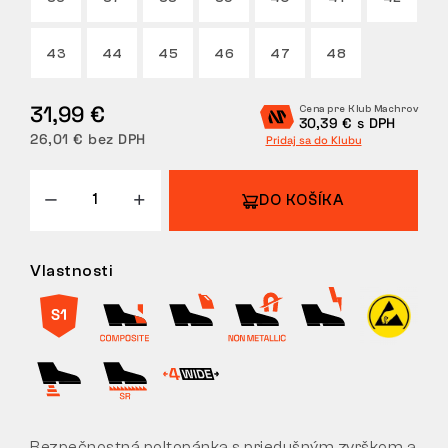
VRÁTENIE
43
44
45
46
47
48
31,99 €
Cena pre Klub Machrov
30,39 € s DPH
26,01 € bez DPH
Pridaj sa do Klubu
DO KOŠÍKA
Vlastnosti
Bezpečnostná poltopánka s priedušným zvrškom a