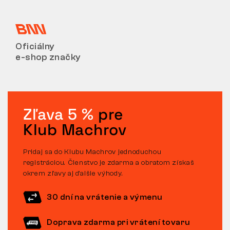
Oficiálny
e-shop značky
Zľava 5 %
pre
Klub Machrov
Pridaj sa do Klubu Machrov jednoduchou
registráciou. Členstvo je zdarma a obratom získaš
okrem zľavy aj ďalšie výhody.
30 dní na vrátenie a výmenu
Doprava zdarma pri vrátení tovaru