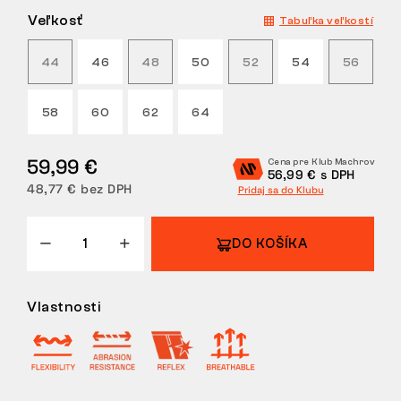
Veľkosť
Tabuľka veľkostí
VRÁTENIE
44
46
48
50
52
54
56
58
60
62
64
59,99 €
Cena pre Klub Machrov
56,99 € s DPH
48,77 € bez DPH
Pridaj sa do Klubu
DO KOŠÍKA
Vlastnosti