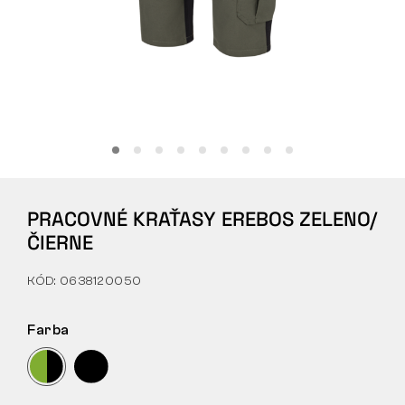
Tactical
Oblečenie
VŠETKO O NÁKUPE
PRACOVNÉ KRAŤASY EREBOS ZELENO/
O NÁS
ČIERNE
ČLÁNKY
KÓD: 0638120050
LABORATÓRIUM BENNON
Farba
PREDAJŇA S BISTROM
KONTAKT