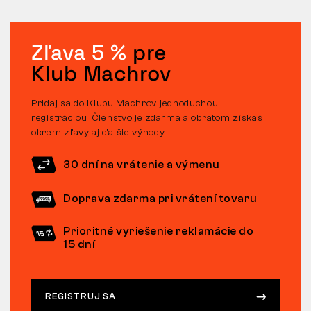
Zľava 5 %
pre
Klub Machrov
Pridaj sa do Klubu Machrov jednoduchou
registráciou. Členstvo je zdarma a obratom získaš
okrem zľavy aj ďalšie výhody.
30 dní na vrátenie a výmenu
Doprava zdarma pri vrátení tovaru
Prioritné vyriešenie reklamácie do
15 dní
REGISTRUJ SA