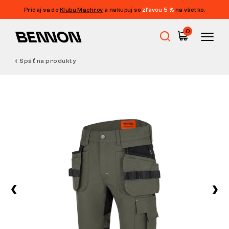
Pridaj sa do
Klubu Machrov
a nakupuj so
zľavou 5 %
na všetko.
0
Späť na produkty
Výpredaj
Pracovná obuv
Barefoot
Outdoor
Voľnočasová obuv