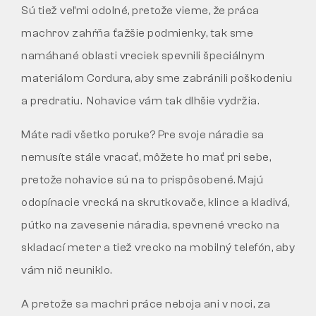
Sú tiež veľmi odolné, pretože vieme, že práca
machrov zahŕňa ťažšie podmienky, tak sme
namáhané oblasti vreciek spevnili špeciálnym
materiálom Cordura, aby sme zabránili poškodeniu
a predratiu. Nohavice vám tak dlhšie vydržia.
Máte radi všetko poruke? Pre svoje náradie sa
nemusíte stále vracať, môžete ho mať pri sebe,
pretože nohavice sú na to prispôsobené. Majú
odopínacie vrecká na skrutkovače, klince a kladivá,
pútko na zavesenie náradia, spevnené vrecko na
skladací meter a tiež vrecko na mobilný telefón, aby
vám nič neuniklo.
A pretože sa machri práce neboja ani v noci, za