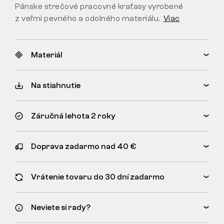
Pánske strečové pracovné kraťasy vyrobené
z veľmi pevného a odolného materiálu.
Viac
Materiál
Na stiahnutie
Záručná lehota 2 roky
Doprava zadarmo nad 40 €
Vrátenie tovaru do 30 dní zadarmo
Neviete si rady?