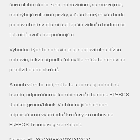
šera alebo skoro ráno, nohaviciam, samozrejme,
nechýbajú reflexné prvky, vďaka ktorým vás bude
po osvietení svetlami áut lepšie vidieť a budete sa
tak cítiť oveľa bezpečnejšie.
Výhodou týchto nohavíc je aj nastaviteľná dĺžka
nohavíc, takže si podľa ľubovôle môžete nohavice
predĺžiť alebo skrátiť.
A nech vám to ladí, máte tu k tomu aj pohodlnú
bundu, odporúčame kombinovať s bundou EREBOS
Jacket green/black. V chladnejších dňoch
odporúčame vystriedať kraťasy za nohavice
EREBOS Trousers green/black.
Norma:
EN ISO 13688:2013/A1:2021