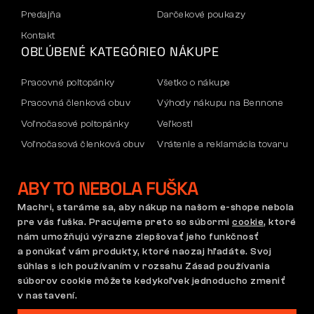
Predajňa
Darčekové poukazy
Kontakt
OBĽÚBENÉ KATEGÓRIE
O NÁKUPE
Pracovné poltopánky
Všetko o nákupe
Pracovná členková obuv
Výhody nákupu na Bennone
Voľnočasové poltopánky
Veľkosti
Voľnočasová členková obuv
Vrátenie a reklamácia tovaru
Nohavice
Doprava a platba
ABY TO NEBOLA FUŠKA
Mikiny
Firemný účet
Reklamácia a záruka
Machri, staráme sa, aby nákup na našom e-shope nebola
pre vás fuška. Pracujeme preto so súbormi
cookie
, ktoré
nám umožňujú výrazne zlepšovať jeho funkčnosť
a ponúkať vám produkty, ktoré naozaj hľadáte. Svoj
Obchodné podmienky
Reklamačný poriadok
súhlas s ich používaním v rozsahu Zásad používania
Nastavenie súborov cookie
GDPR
súborov cookie môžete kedykoľvek jednoducho zmeniť
Slovensko | Slovenčina
v nastavení.