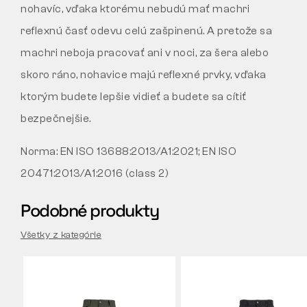
nohavíc, vďaka ktorému nebudú mať machri
reflexnú časť odevu celú zašpinenú. A pretože sa
machri neboja pracovať ani v noci, za šera alebo
skoro ráno, nohavice majú reflexné prvky, vďaka
ktorým budete lepšie vidieť a budete sa cítiť
bezpečnejšie.
Norma:
EN ISO 13688:2013/A1:2021; EN ISO
20471:2013/A1:2016 (class 2)
Podobné produkty
Všetky z kategórie