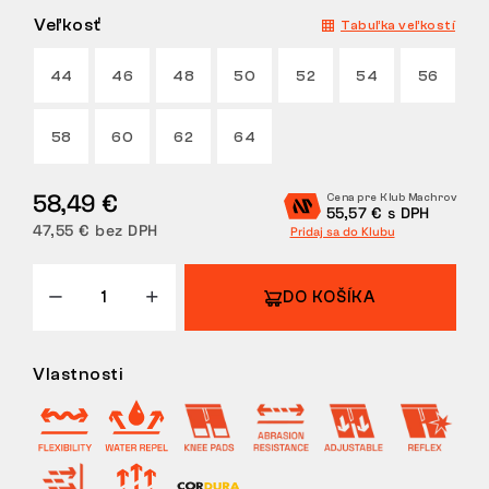
Veľkosť
Tabuľka veľkostí
VRÁTENIE
44
46
48
50
52
54
56
58
60
62
64
58,49 €
Cena pre Klub Machrov
55,57 € s DPH
47,55 € bez DPH
Pridaj sa do Klubu
DO KOŠÍKA
Vlastnosti