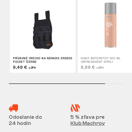
PRÍDAVNÉ VRECKO NA NÁRADIE EREBOS
NANO WATERSTOP 400 ML
POCKET ČIERNE
IMPREGNAČNÝ SPREJ
9,49 €
9,99 €
s DPH
s DPH
Odoslanie do
5 % zľava pre
24 hodín
Klub Machrov