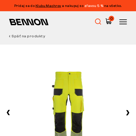
Pridaj sa do
Klubu Machrov
a nakupuj so
zľavou 5 %
na všetko.
0
Späť na produkty
Výpredaj
Pracovná obuv
Barefoot
Outdoor
Voľnočasová obuv