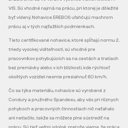
VIS. Sú vhodné najmä na prácu, pri ktorej je dôležité
byť videný. Nohavice EREBOS uľahčujú machrom
prácu aj v tých najťažších podmienkach.
Tieto certifikované nohavice, ktoré spĺňajú normu 2.
triedy vysokej viditeľnosti, sú vhodné pre
pracovníkov pohybujúcich sa na cestách a tratiach
bez premávky alebo v ich blízkosti, kde rýchlosť
okolitých vozidiel nesmie presiahnuť 60 km/h.
Čo sa týka materiálu, nohavice sú vyrobené z
Condury a pružného Spandexu, aby vás pri rôznych
pohyboch a pracovných činnostiach nič neťahalo
ani netlačilo, takže sa môžete plne sústrediť na
prácu. Sú tiež veľmi odolné, pretože vieme, že práca