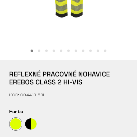
Tactical
Oblečenie
VŠETKO O NÁKUPE
REFLEXNÉ PRACOVNÉ NOHAVICE
O NÁS
EREBOS CLASS 2 HI-VIS
ČLÁNKY
KÓD: 0944131581
LABORATÓRIUM BENNON
Farba
PREDAJŇA S BISTROM
KONTAKT