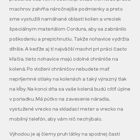
machrov zahŕňa náročnejšie podmienky a preto
sme vystužili namáhané oblasti kolien a vreciek
špeciálnym materiálom Cordura, aby sa zabránilo
poškodeniu a prepichnutiu. Takže nohavice vydržia
dlhšie. A keďže aj tí najväčší machri pri práci často
kľačia, tieto nohavice majú odolné chrániče na
kolená. Po vložení chráničov nebudete mať
nepríjemné otlaky na kolenách a taký výrazný tlak
na kĺby. Na konci dňa sa vaše kolená budú cítiť úplne
v poriadku. Má pútko na zavesenie náradia,
vystužené vrecko na skladací meter a vrecko na
mobilný telefón, aby vám nič nechýbalo.
Výhodou je aj čierny pruh látky na spodnej časti