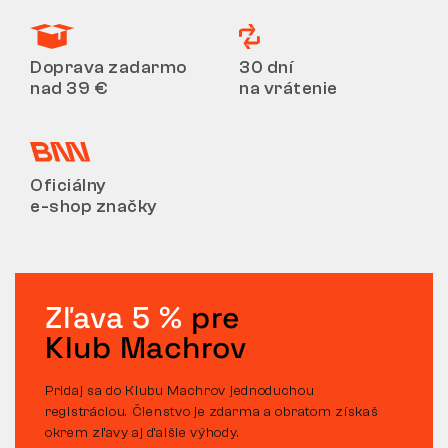
Doprava zadarmo
30 dní
nad 39 €
na vrátenie
Oficiálny
e-shop značky
Zľava 5 %
pre
Klub Machrov
Pridaj sa do Klubu Machrov jednoduchou
registráciou. Členstvo je zdarma a obratom získaš
okrem zľavy aj ďalšie výhody.