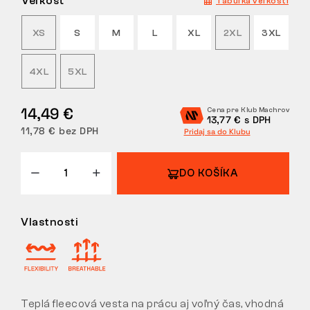
Veľkosť
Tabuľka veľkostí
VRÁTENIE
XS
S
M
L
XL
2XL
3XL
4XL
5XL
14,49 €
Cena pre Klub Machrov
13,77 € s DPH
11,78 € bez DPH
Pridaj sa do Klubu
DO KOŠÍKA
Vlastnosti
Teplá fleecová vesta na prácu aj voľný čas, vhodná