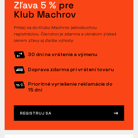
Zľava 5 %
pre
Klub Machrov
Pridaj sa do Klubu Machrov jednoduchou
registráciou. Členstvo je zdarma a obratom získaš
okrem zľavy aj ďalšie výhody.
30 dní na vrátenie a výmenu
Doprava zdarma pri vrátení tovaru
Prioritné vyriešenie reklamácie do
15 dní
REGISTRUJ SA