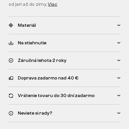
od jari až do zimy.
Viac
Materiál
Na stiahnutie
Záručná lehota 2 roky
Doprava zadarmo nad 40 €
Vrátenie tovaru do 30 dní zadarmo
Neviete si rady?