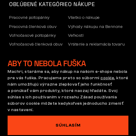
OBĽÚBENÉ KATEGÓRIE
O NÁKUPE
Pracovné poltopánky
Všetko o nákupe
Pracovná členková obuv
Výhody nákupu na Bennone
Voľnočasové poltopánky
Veľkosti
Voľnočasová členková obuv
Vrátenie a reklamácia tovaru
Nohavice
Doprava a platba
ABY TO NEBOLA FUŠKA
Mikiny
Firemný účet
Reklamácia a záruka
Machri, staráme sa, aby nákup na našom e-shope nebola
pre vás fuška. Pracujeme preto so súbormi
cookie
, ktoré
nám umožňujú výrazne zlepšovať jeho funkčnosť
a ponúkať vám produkty, ktoré naozaj hľadáte. Svoj
Obchodné podmienky
Reklamačný poriadok
súhlas s ich používaním v rozsahu Zásad používania
Nastavenie súborov cookie
GDPR
súborov cookie môžete kedykoľvek jednoducho zmeniť
v nastavení.
Slovensko | Slovenčina
SÚHLASÍM