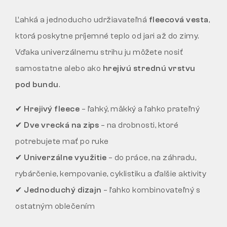
Ľahká a jednoducho udržiavateľná
fleecová vesta
,
ktorá poskytne príjemné teplo od jari až do zimy.
Vďaka univerzálnemu strihu ju môžete nosiť
samostatne alebo ako
hrejivú strednú vrstvu
pod bundu
.
✔
Hrejivý fleece
– ľahký, mäkký a ľahko prateľný
✔
Dve vrecká na zips
– na drobnosti, ktoré
potrebujete mať po ruke
✔
Univerzálne využitie
– do práce, na záhradu,
rybárčenie, kempovanie, cyklistiku a ďalšie aktivity
✔
Jednoduchý dizajn
– ľahko kombinovateľný s
ostatným oblečením