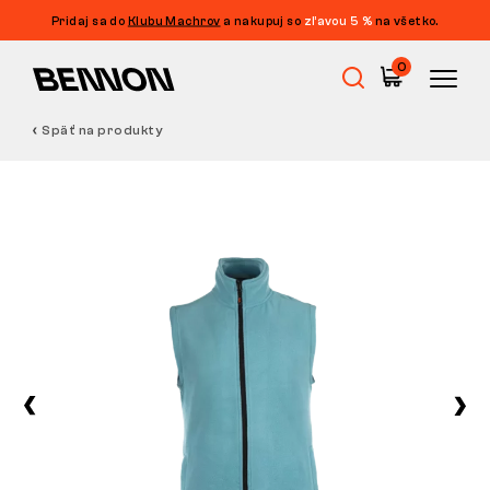
Pridaj sa do
Klubu Machrov
a nakupuj so
zľavou 5 %
na všetko.
0
Späť na produkty
Výpredaj
Pracovná obuv
Barefoot
Outdoor
Voľnočasová obuv