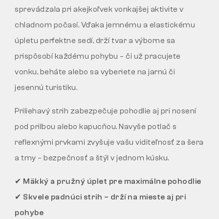
sprevádzala pri akejkoľvek vonkajšej aktivite v
chladnom počasí. Vďaka jemnému a elastickému
úpletu perfektne sedí, drží tvar a výborne sa
prispôsobí každému pohybu – či už pracujete
vonku, beháte alebo sa vyberiete na jarnú či
jesennú turistiku.
Priliehavý strih zabezpečuje pohodlie aj pri nosení
pod prilbou alebo kapucňou. Navyše potlač s
reflexnými prvkami zvyšuje vašu viditeľnosť za šera
a tmy – bezpečnosť a štýl v jednom kúsku.
✔ Mäkký a pružný úplet pre maximálne pohodlie
✔ Skvele padnúci strih – drží na mieste aj pri
pohybe