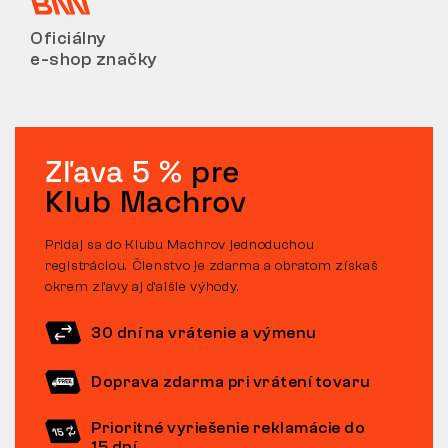
Oficiálny
e-shop značky
Zľava 5 %
pre
Klub Machrov
Pridaj sa do Klubu Machrov jednoduchou
registráciou. Členstvo je zdarma a obratom získaš
okrem zľavy aj ďalšie výhody.
30 dní na vrátenie a výmenu
Doprava zdarma pri vrátení tovaru
Prioritné vyriešenie reklamácie do
15 dní