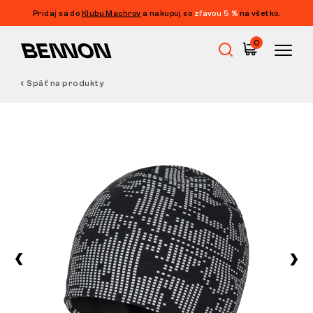
Pridaj sa do
Klubu Machrov
a nakupuj so
zľavou 5 %
na všetko.
0
Späť na produkty
Výpredaj
Pracovná obuv
Barefoot
Outdoor
Voľnočasová obuv