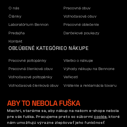
O nás
Pracovná obuv
Články
Voľnočasová obuv
Laboratórium Bennon
Pracovné oblečenie
Predajňa
Darčekové poukazy
Kontakt
OBĽÚBENÉ KATEGÓRIE
O NÁKUPE
Pracovné poltopánky
Všetko o nákupe
Pracovná členková obuv
Výhody nákupu na Bennone
Voľnočasové poltopánky
Veľkosti
Voľnočasová členková obuv
Vrátenie a reklamácia tovaru
Nohavice
Doprava a platba
ABY TO NEBOLA FUŠKA
Mikiny
Firemný účet
Reklamácia a záruka
Machri, staráme sa, aby nákup na našom e-shope nebola
pre vás fuška. Pracujeme preto so súbormi
cookie
, ktoré
nám umožňujú výrazne zlepšovať jeho funkčnosť