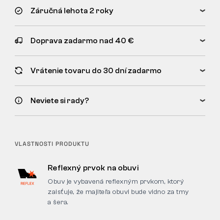
Záručná lehota 2 roky
Doprava zadarmo nad 40 €
Vrátenie tovaru do 30 dní zadarmo
Neviete si rady?
VLASTNOSTI PRODUKTU
Reflexný prvok na obuvi
Obuv je vybavená reflexným prvkom, ktorý
zaisťuje, že majiteľa obuvi bude vidno za tmy
a šera.