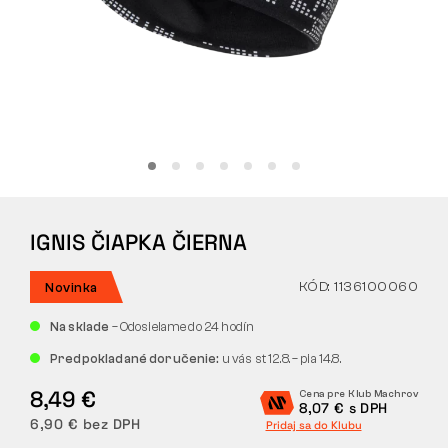
Tactical
Oblečenie
VŠETKO O NÁKUPE
IGNIS ČIAPKA ČIERNA
O NÁS
ČLÁNKY
KÓD: 1136100060
Novinka
Na sklade
– Odosielame do 24 hodín
LABORATÓRIUM BENNON
Predpokladané doručenie:
u vás st 12.8. – pia 14.8.
PREDAJŇA S BISTROM
8,49 €
Cena pre Klub Machrov
8,07 € s DPH
6,90 € bez DPH
Pridaj sa do Klubu
KONTAKT