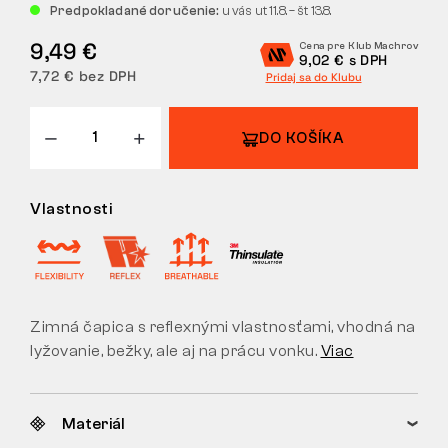
Predpokladané doručenie:
u vás ut 11.8. – št 13.8.
VRÁTENIE
9,49 €
Cena pre Klub Machrov
9,02 € s DPH
7,72 € bez DPH
Pridaj sa do Klubu
DO KOŠÍKA
Vlastnosti
Zimná čapica s reflexnými vlastnosťami, vhodná na
lyžovanie, bežky, ale aj na prácu vonku.
Viac
Materiál