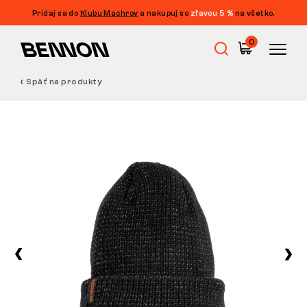
Pridaj sa do
Klubu Machrov
a nakupuj so
zľavou 5 %
na všetko.
0
Späť na produkty
Výpredaj
Pracovná obuv
Barefoot
Outdoor
Voľnočasová obuv