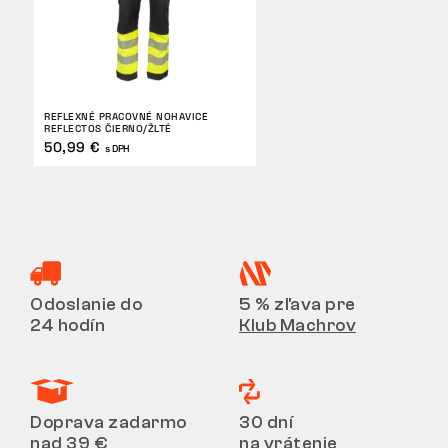
REFLEXNÉ PRACOVNÉ NOHAVICE
REFLECTOS ČIERNO/ŽLTÉ
50,99 €
s DPH
Odoslanie do
5 % zľava pre
24 hodín
Klub Machrov
Doprava zadarmo
30 dní
nad 39 €
na vrátenie