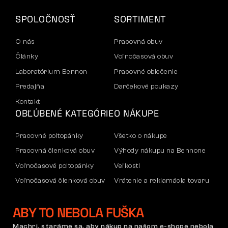
SPOLOČNOSŤ
SORTIMENT
O nás
Pracovná obuv
Články
Voľnočasová obuv
Laboratórium Bennon
Pracovné oblečenie
Predajňa
Darčekové poukazy
Kontakt
OBĽÚBENÉ KATEGÓRIE
O NÁKUPE
Pracovné poltopánky
Všetko o nákupe
Pracovná členková obuv
Výhody nákupu na Bennone
Voľnočasové poltopánky
Veľkosti
Voľnočasová členková obuv
Vrátenie a reklamácia tovaru
Nohavice
Doprava a platba
ABY TO NEBOLA FUŠKA
Mikiny
Firemný účet
Reklamácia a záruka
Machri, staráme sa, aby nákup na našom e-shope nebola