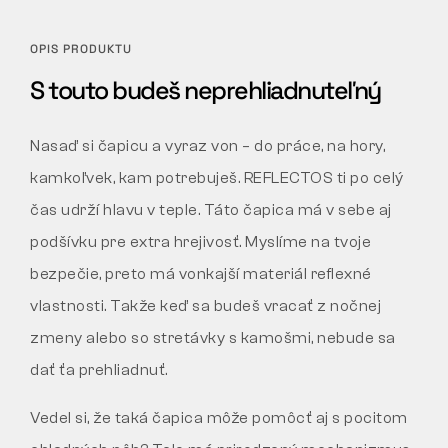
OPIS PRODUKTU
S touto budeš neprehliadnuteľný
Nasaď si čapicu a vyraz von – do práce, na hory,
kamkoľvek, kam potrebuješ. REFLECTOS ti po celý
čas udrží hlavu v teple. Táto čapica má v sebe aj
podšívku pre extra hrejivosť. Myslíme na tvoje
bezpečie, preto má vonkajší materiál reflexné
vlastnosti. Takže keď sa budeš vracať z nočnej
zmeny alebo so stretávky s kamošmi, nebude sa
dať ťa prehliadnuť.
Vedel si, že taká čapica môže pomôcť aj s pocitom