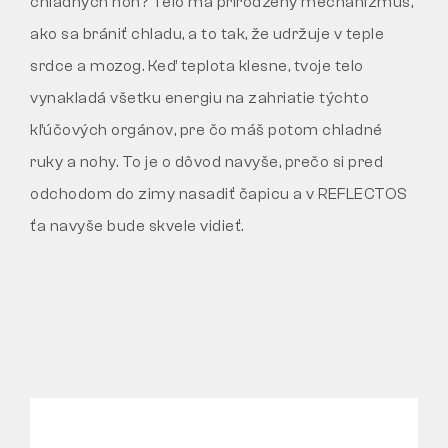
chladných nôh? Telo má prirodzený mechanizmus,
ako sa brániť chladu, a to tak, že udržuje v teple
srdce a mozog. Keď teplota klesne, tvoje telo
vynakladá všetku energiu na zahriatie týchto
kľúčových orgánov, pre čo máš potom chladné
ruky a nohy. To je o dôvod navyše, prečo si pred
odchodom do zimy nasadiť čapicu a v REFLECTOS
ťa navyše bude skvele vidieť.