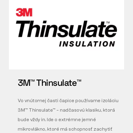
3M™ Thinsulate™
Vo vnútornej časti čapice používame izoláciu
3M™ Thinsulate™ – nadčasovú klasiku, ktorá
bude vždy in. Ide o extrémne jemné
mikrovlákno, ktoré má schopnosť zachytiť