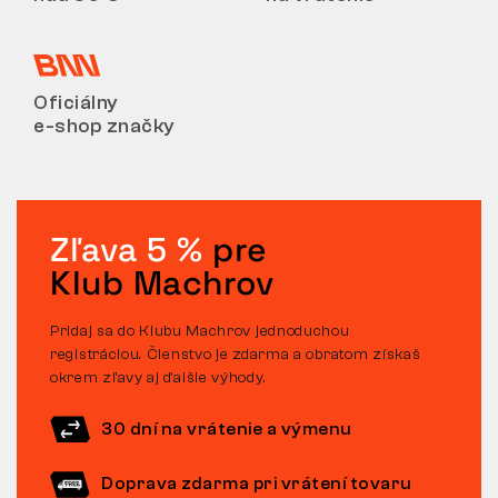
Oficiálny
e-shop značky
Zľava 5 %
pre
Klub Machrov
Pridaj sa do Klubu Machrov jednoduchou
registráciou. Členstvo je zdarma a obratom získaš
okrem zľavy aj ďalšie výhody.
30 dní na vrátenie a výmenu
Doprava zdarma pri vrátení tovaru