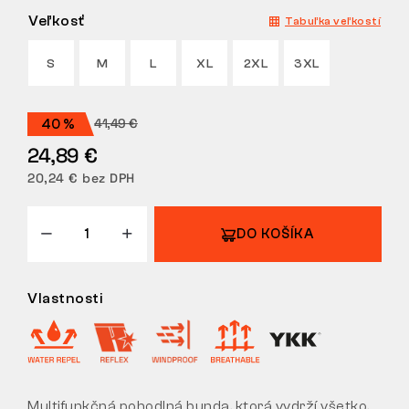
Veľkosť
Tabuľka veľkostí
VRÁTENIE
S
M
L
XL
2XL
3XL
41,49 €
40 %
24,89 €
20,24 € bez DPH
DO KOŠÍKA
Vlastnosti
Multifunkčná pohodlná bunda, ktorá vydrží všetko.