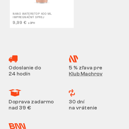
NANO WATERSTOP 400 ML
IMPREGNAČNÝ SPREJ
9,99 €
s DPH
Odoslanie do
5 % zľava pre
24 hodín
Klub Machrov
Doprava zadarmo
30 dní
nad 39 €
na vrátenie