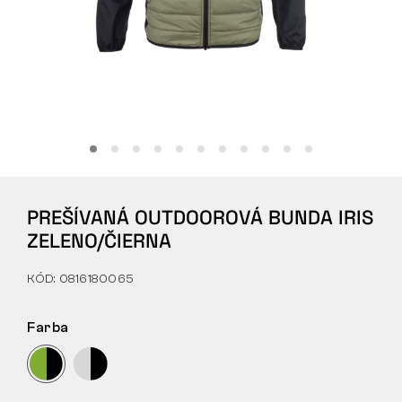
Tactical
Oblečenie
VŠETKO O NÁKUPE
PREŠÍVANÁ OUTDOOROVÁ BUNDA IRIS
O NÁS
ZELENO/ČIERNA
ČLÁNKY
KÓD: 0816180065
LABORATÓRIUM BENNON
Farba
PREDAJŇA S BISTROM
KONTAKT