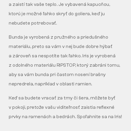
a zaistí tak vaše teplo. Je vybavená kapucňou,
ktorú je možné ľahko skryť do goliera, keď ju
nebudete potrebovať.
Bunda je vyrobená z pružného a priedušného
materiálu, preto sa vám v nej bude dobre hýbať
a zároveň sa nespotíte tak ľahko. Iris je vyrobená
z odolného materiálu RIPSTOP, ktorý zabráni tomu,
aby sa vám bunda pri častom nosení brašny
nepredrela, napríklad v oblasti ramien.
Keď sa budete vracať za tmy či šera, môžete byť
v pokoji, pretože vašu viditeľnosť zaistia reflexné
prvky na ramenách a bedrách. Spoľahnite sa na Iris!