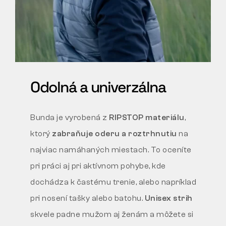
Odolná a univerzálna
Bunda je vyrobená z
RIPSTOP materiálu
,
ktorý
zabraňuje oderu a roztrhnutiu
na
najviac namáhaných miestach. To oceníte
pri práci aj pri aktívnom pohybe, kde
dochádza k častému trenie, alebo napríklad
pri nosení tašky alebo batohu.
Unisex strih
skvele padne mužom aj ženám a môžete si