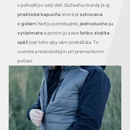
v pohodlí po celý deň. Súčasťou bundy je aj
praktická kapucňa
, ktorá je
schovaná
v golieri
. Keď ju potrebujete,
jednoducho ju
vytiahnete
a potom ju zase
ľahko zložíte
späť
, bez toho aby vám prekážala. To
oceníte predovšetkým pri premenlivom
počasí.