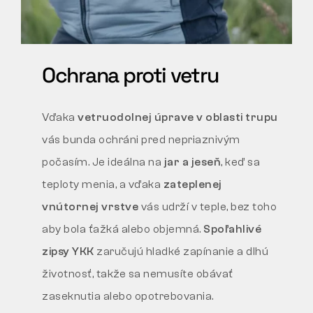
Ochrana proti vetru
Vďaka
vetruodolnej úprave v oblasti trupu
vás bunda ochráni pred nepriaznivým
počasím. Je ideálna na
jar a jeseň
, keď sa
teploty menia, a vďaka
zateplenej
vnútornej vrstve
vás udrží v teple, bez toho
aby bola ťažká alebo objemná.
Spoľahlivé
zipsy YKK
zaručujú hladké zapínanie a dlhú
životnosť, takže sa nemusíte obávať
zaseknutia alebo opotrebovania.