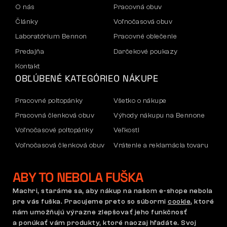
O nás
Pracovná obuv
Články
Voľnočasová obuv
Laboratórium Bennon
Pracovné oblečenie
Predajňa
Darčekové poukazy
Kontakt
OBĽÚBENÉ KATEGÓRIE
O NÁKUPE
Pracovné poltopánky
Všetko o nákupe
Pracovná členková obuv
Výhody nákupu na Bennone
Voľnočasové poltopánky
Veľkosti
Voľnočasová členková obuv
Vrátenie a reklamácia tovaru
Nohavice
Doprava a platba
ABY TO NEBOLA FUŠKA
Mikiny
Firemný účet
Reklamácia a záruka
Machri, staráme sa, aby nákup na našom e-shope nebola
pre vás fuška. Pracujeme preto so súbormi
cookie
, ktoré
nám umožňujú výrazne zlepšovať jeho funkčnosť
a ponúkať vám produkty, ktoré naozaj hľadáte. Svoj
Obchodné podmienky
Reklamačný poriadok