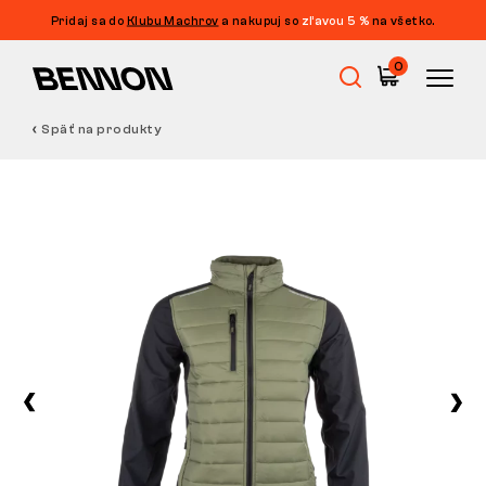
Pridaj sa do
Klubu Machrov
a nakupuj so
zľavou 5 %
na všetko.
0
Späť na produkty
Výpredaj
Pracovná obuv
Barefoot
Outdoor
Voľnočasová obuv