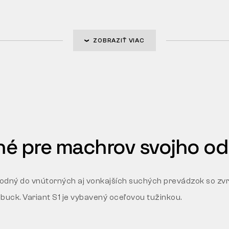
ZOBRAZIŤ VIAC
é pre machrov svojho o
odný do vnútorných aj vonkajších suchých prevádzok so zv
ubuck. Variant S1 je vybavený oceľovou tužinkou.