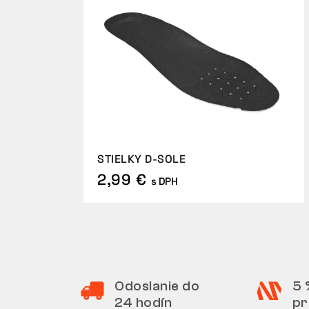
STIELKY D-SOLE
2,99 €
s DPH
Odoslanie do
5 
24 hodín
pr