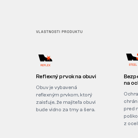
VLASTNOSTI PRODUKTU
Reflexný prvok na obuvi
Bezp
na o
Obuv je vybavená
Ochra
reflexným prvkom, ktorý
chrán
zaisťuje, že majiteľa obuvi
pred 
bude vidno za tmy a šera.
poško
z ocel