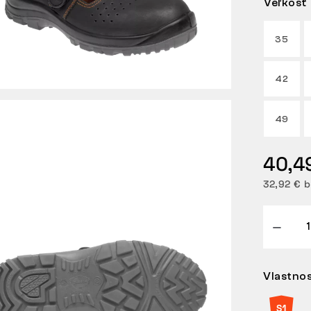
Veľkosť
35
42
49
40,4
32,92 € 
Vlastnos