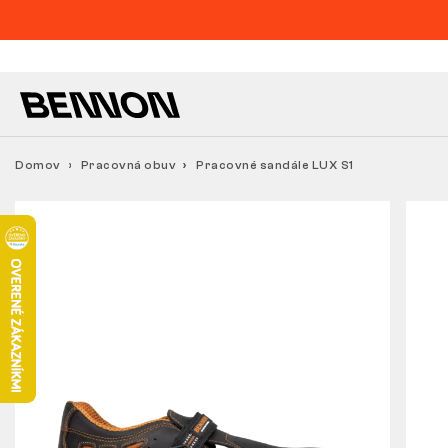
Domov
Pracovná obuv
Pracovné sandále LUX S1