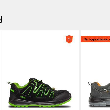
y
Do vypredania 