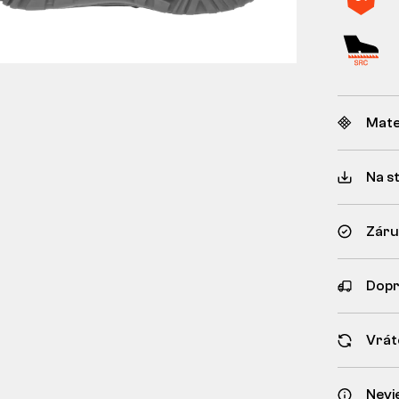
Mate
Na s
Záru
Dopr
Vrát
Nevi