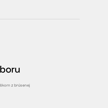
dboru
rškom z brúsenej