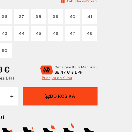
Tabuľka veľkostí
36
37
38
39
40
41
43
44
45
46
47
48
50
9 €
Cena pre Klub Machrov
38,47 € s DPH
bez DPH
Pridaj sa do Klubu
DO KOŠÍKA
ti