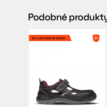
Podobné produkt
Do vypredania zásob