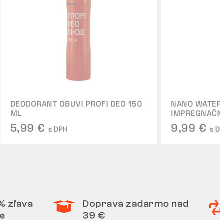
DEODORANT OBUVI PROFI DEO 150
NANO WATER
ML
IMPREGNAČ
5,99 €
9,99 €
s DPH
s 
% zľava
Doprava zadarmo nad
e
39 €