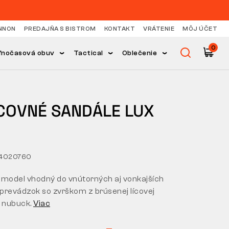
NNON
PREDAJŇA S BISTROM
KONTAKT
VRÁTENIE
MÔJ ÚČET
0
ľnočasová obuv
Tactical
Oblečenie
COVNÉ SANDÁLE LUX
54020760
 model vhodný do vnútorných aj vonkajších
prevádzok so zvrškom z brúsenej lícovej
y nubuck.
Viac