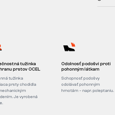
ečnostná tužinka
Odolnosť podošvi proti
chranu prstov OCEL
pohonným látkam
nná tužinka
Schopnosť podošvy
iaca prsty chodidla
odolávať pohonným
mechanickým
hmotám – napr. poleptaniu.
dením. Je vyrobená
e.