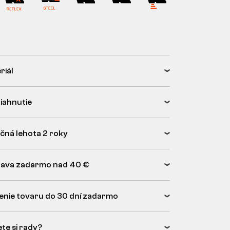
riál
tiahnutie
čná lehota 2 roky
ava zadarmo nad 40 €
enie tovaru do 30 dní zadarmo
ete si rady?