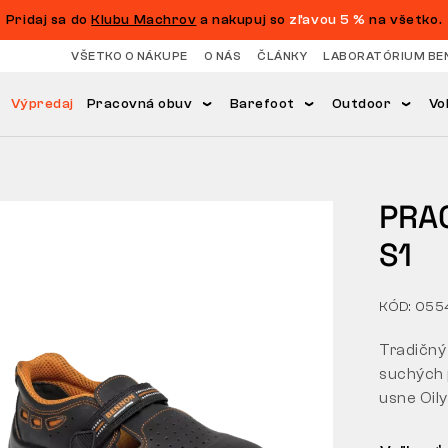
Pridaj sa do
Klubu Machrov
a nakupuj so
zľavou 5 %
na všetko.
VŠETKO O NÁKUPE
O NÁS
ČLÁNKY
LABORATÓRIUM BE
Výpredaj
Pracovná obuv
Barefoot
Outdoor
Vo
PRA
S1
KÓD: 05
Tradičný
suchých 
usne Oil