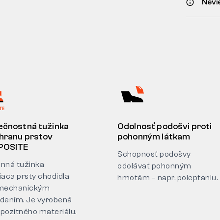
Nevi
ečnostná tužinka
Odolnosť podošvi proti
hranu prstov
pohonným látkam
OSITE
Schopnosť podošvy
nná tužinka
odolávať pohonným
iaca prsty chodidla
hmotám – napr. poleptaniu.
mechanickým
dením. Je vyrobená
pozitného materiálu.