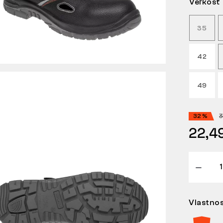
Veľkosť
35
42
49
3
32 %
22,4
Vlastnos