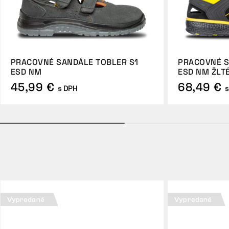
PRACOVNÉ SANDÁLE TOBLER S1
PRACOVNÉ S
ESD NM
ESD NM ŽLT
45,99 €
68,49 €
s DPH
s
Vypredané
Vypredané