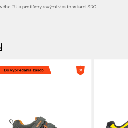
ého PU a protišmykovými vlastnosťami SRC.
y
Do vypredania zásob