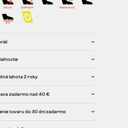
riál
tiahnutie
čná lehota 2 roky
ava zadarmo nad 40 €
enie tovaru do 30 dní zadarmo