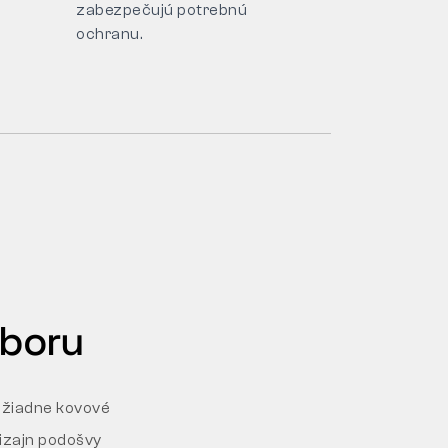
zabezpečujú potrebnú
ochranu.
dboru
 žiadne kovové
dizajn podošvy