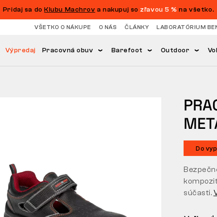
Pridaj sa do
Klubu Machrov
a nakupuj so
zľavou 5 %
na všetko.
VŠETKO O NÁKUPE
O NÁS
ČLÁNKY
LABORATÓRIUM BE
Výpredaj
Pracovná obuv
Barefoot
Outdoor
Vo
PRA
META
Do vyp
Bezpečno
kompozit
súčasti.