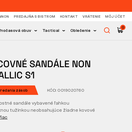
NNON
PREDAJŇA S BISTROM
KONTAKT
VRÁTENIE
MÔJ ÚČET
0
ľnočasová obuv
Tactical
Oblečenie
COVNÉ SANDÁLE NON
LLIC S1
redania zásob
KÓD: 0019020760
stné sandále vybavené ľahkou
nou tužinkou neobsahujúce žiadne kovové
Viac