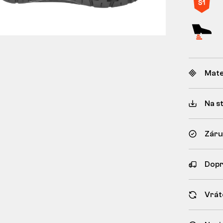
Mate
Na s
Záru
Dopr
Vrát