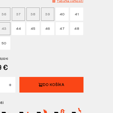
Tabuľka veľkostí
36
37
38
39
40
41
43
44
45
46
47
48
50
3,02 €
9 €
DO KOŠÍKA
ti