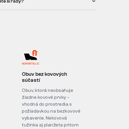
ete si rady?
Obuv bez kovových
súčastí
Obuv, ktorá neobsahuje
žiadne kovové prvky –
vhodná do prostredia s
požiadavkou na bezkovové
vybavenie. Nekovová
tužinka aj planžeta pritom