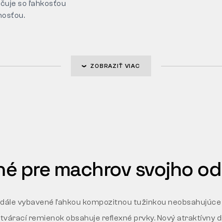
čuje so ľahkosťou
nosťou.
ZOBRAZIŤ VIAC
é pre machrov svojho o
dále vybavené ľahkou kompozitnou tužinkou neobsahujúce
atvárací remienok obsahuje reflexné prvky. Nový atraktívny 