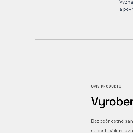
Vyzna
a pev
OPIS PRODUKTU
Vyroben
Bezpečnostné san
súčasti. Velcro uz