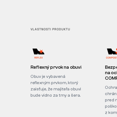
VLASTNOSTI PRODUKTU
Reflexný prvok na obuvi
Bezp
na oc
Obuv je vybavená
COMP
reflexným prvkom, ktorý
Ochra
zaisťuje, že majiteľa obuvi
chrán
bude vidno za tmy a šera.
pred 
poško
z kom