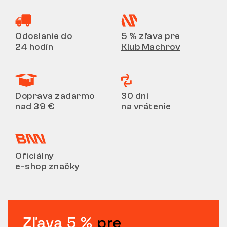
Odoslanie do
5 % zľava pre
24 hodín
Klub Machrov
Doprava zadarmo
30 dní
nad 39 €
na vrátenie
Oficiálny
e-shop značky
Zľava 5 %
pre