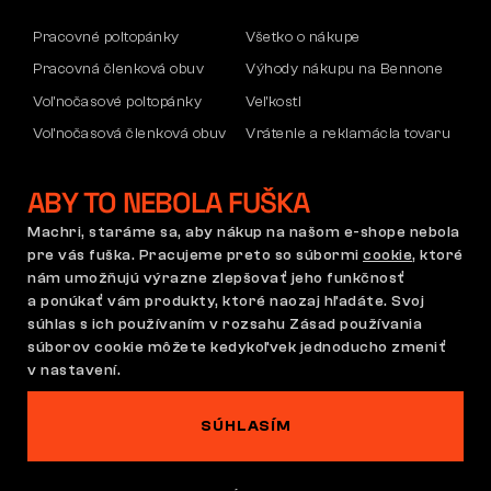
Pracovné poltopánky
Všetko o nákupe
Pracovná členková obuv
Výhody nákupu na Bennone
Voľnočasové poltopánky
Veľkosti
Voľnočasová členková obuv
Vrátenie a reklamácia tovaru
Nohavice
Doprava a platba
ABY TO NEBOLA FUŠKA
Mikiny
Firemný účet
Reklamácia a záruka
Machri, staráme sa, aby nákup na našom e-shope nebola
pre vás fuška. Pracujeme preto so súbormi
cookie
, ktoré
nám umožňujú výrazne zlepšovať jeho funkčnosť
a ponúkať vám produkty, ktoré naozaj hľadáte. Svoj
Obchodné podmienky
Reklamačný poriadok
súhlas s ich používaním v rozsahu Zásad používania
Nastavenie súborov cookie
GDPR
súborov cookie môžete kedykoľvek jednoducho zmeniť
Slovensko | Slovenčina
v nastavení.
SÚHLASÍM
Na tomto webe straší
©2026 Bennon.cz