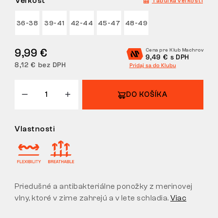
Veľkosť
Tabuľka veľkostí
VRÁTENIE
36-38
39-41
42-44
45-47
48-49
9,99 €
Cena pre Klub Machrov
9,49 € s DPH
8,12 € bez DPH
Pridaj sa do Klubu
DO KOŠÍKA
Vlastnosti
Priedušné a antibakteriálne ponožky z merinovej
vlny, ktoré v zime zahrejú a v lete schladia.
Viac