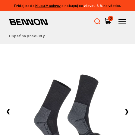
Pridaj sa do
Klubu Machrov
a nakupuj so
zľavou 5 %
na všetko.
0
Späť na produkty
Výpredaj
Pracovná obuv
Barefoot
Outdoor
Voľnočasová obuv