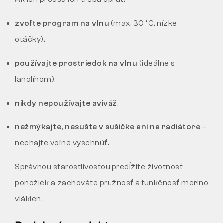
zvoľte program na vlnu
(max. 30 °C, nízke
otáčky),
používajte prostriedok na vlnu
(ideálne s
lanolínom),
nikdy nepoužívajte aviváž
,
nežmýkajte, nesušte v sušičke ani na radiátore
–
nechajte voľne vyschnúť.
Správnou starostlivosťou predĺžite životnosť
ponožiek a zachováte pružnosť a funkčnosť merino
vlákien.