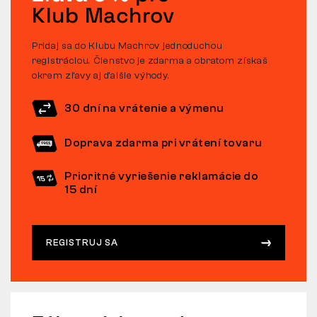
Klub Machrov
Pridaj sa do Klubu Machrov jednoduchou
registráciou. Členstvo je zdarma a obratom získaš
okrem zľavy aj ďalšie výhody.
30 dní na vrátenie a výmenu
Doprava zdarma pri vrátení tovaru
Prioritné vyriešenie reklamácie do
15 dní
REGISTRUJ SA