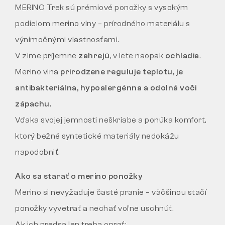
MERINO Trek sú prémiové ponožky s vysokým
podielom merino vlny – prírodného materiálu s
výnimočnými vlastnosťami.
V zime príjemne
zahrejú
, v lete naopak
ochladia
.
Merino vlna
prirodzene reguluje teplotu, je
antibakteriálna, hypoalergénna a odolná voči
zápachu.
Vďaka svojej jemnosti neškriabe a ponúka komfort,
ktorý bežné syntetické materiály nedokážu
napodobniť.
Ako sa starať o merino ponožky
Merino si nevyžaduje časté pranie – väčšinou stačí
ponožky vyvetrať a nechať voľne uschnúť.
Ak ich predsa len treba oprať: