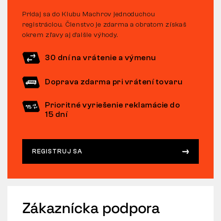
Pridaj sa do Klubu Machrov jednoduchou
registráciou. Členstvo je zdarma a obratom získaš
okrem zľavy aj ďalšie výhody.
30 dní na vrátenie a výmenu
Doprava zdarma pri vrátení tovaru
Prioritné vyriešenie reklamácie do
15 dní
REGISTRUJ SA
Zákaznícka podpora