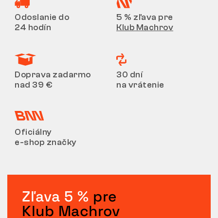
Odoslanie do
5 % zľava pre
24 hodín
Klub Machrov
Doprava zadarmo
30 dní
nad 39 €
na vrátenie
Oficiálny
e-shop značky
Zľava 5 %
pre
Klub Machrov