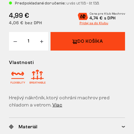
Predpokladané doručenie:
u vás ut 11.8. – št 13.8.
VRÁTENIE
4,99 €
Cena pre Klub Machrov
4,74 € s DPH
4,06 € bez DPH
Pridaj sa do Klubu
DO KOŠÍKA
Vlastnosti
Hrejivý nákrčník, ktorý ochráni machrov pred
chladom a vetrom.
Viac
Materiál