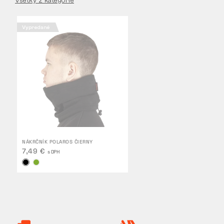
Všetky z kategórie
Vypredané
NÁKRČNÍK POLAROS ČIERNY
7,49 €
s DPH