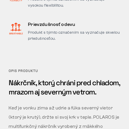
vysokou flexibilitou.
Prievzdušnosť odevu
Produkt s týmto označením sa vyznačuje skvelou
priedušnosťou.
OPIS PRODUKTU
Nákrčník, ktorý chráni pred chladom,
mrazom aj severným vetrom.
Keď je vonku zima až udrie a fúka severný vietor
(ktorý je krutý), držte si svoj krk v teple. POLAROS je
multifunkčný nákrčník vyrobený z mäkkého