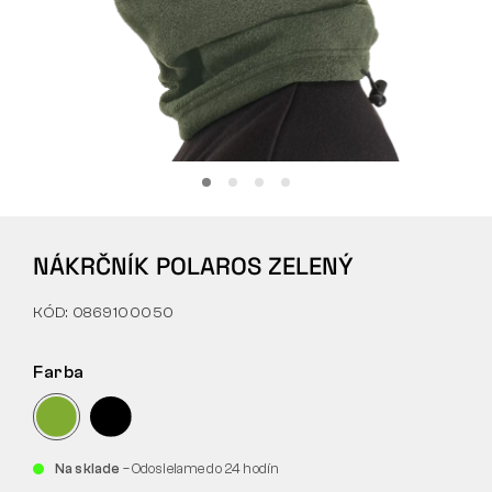
Tactical
Oblečenie
VŠETKO O NÁKUPE
NÁKRČNÍK POLAROS ZELENÝ
O NÁS
KÓD: 0869100050
ČLÁNKY
LABORATÓRIUM BENNON
Farba
PREDAJŇA S BISTROM
Na sklade
– Odosielame do 24 hodín
KONTAKT