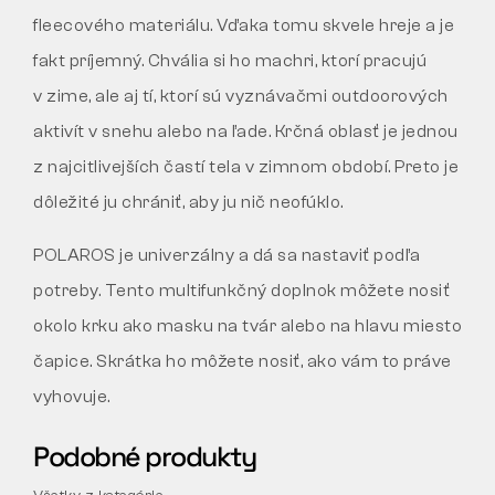
fleecového materiálu. Vďaka tomu skvele hreje a je
fakt príjemný. Chvália si ho machri, ktorí pracujú
v zime, ale aj tí, ktorí sú vyznávačmi outdoorových
aktivít v snehu alebo na ľade. Krčná oblasť je jednou
z najcitlivejších častí tela v zimnom období. Preto je
dôležité ju chrániť, aby ju nič neofúklo.
POLAROS je univerzálny a dá sa nastaviť podľa
potreby. Tento multifunkčný doplnok môžete nosiť
okolo krku ako masku na tvár alebo na hlavu miesto
čapice. Skrátka ho môžete nosiť, ako vám to práve
vyhovuje.
Podobné produkty