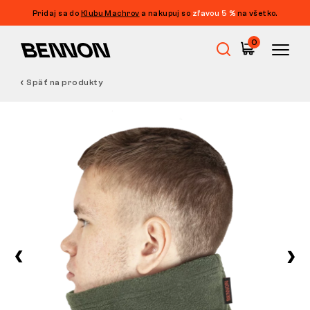
Pridaj sa do
Klubu Machrov
a nakupuj so
zľavou 5 %
na všetko.
0
Späť na produkty
Výpredaj
Pracovná obuv
Barefoot
Outdoor
Voľnočasová obuv