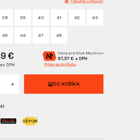
Tabuľka veľkostí
38
39
40
41
42
43
45
46
47
48
49 €
Cena pre Klub Machrov
97,37 € s DPH
bez DPH
Pridaj sa do Klubu
DO KOŠÍKA
ti