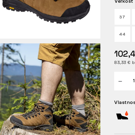
Veľkosť
37
44
102,
83,33 € 
Vlastnos