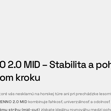
 2.0 MID – Stabilita a po
dom kroku
toré vás nesklamú na horskej túre ani pri prechádzke leso
RENNO 2.0 MID
kombinuje ľahkosť, univerzálnosť a odolnosť
ému strihu (mid-cut)
získate ideálnu rovnováhu medzi poh