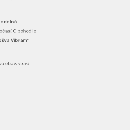
odolná
očasí. O pohodlie
ošva Vibram®
vú obuv, ktorá