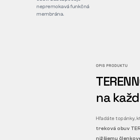
nepremokavá funkčná
membrána.
OPIS PRODUKTU
TERENNO
na kaž
Hľadáte topánky, k
treková obuv TE
nižšiemu členkov