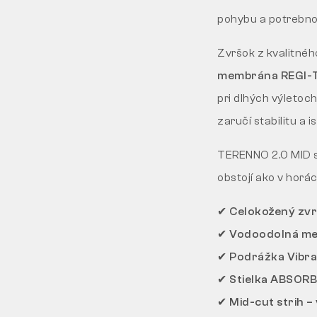
pohybu a potrebno
Zvršok z kvalitné
membrána REGI-
pri dlhých výletoc
zaručí stabilitu a
TERENNO 2.0 MID sú
obstojí ako v horá
✔ Celokožený zvr
✔ Vodoodolná mem
✔ Podrážka Vibram
✔ Stielka ABSORB
✔ Mid-cut strih –