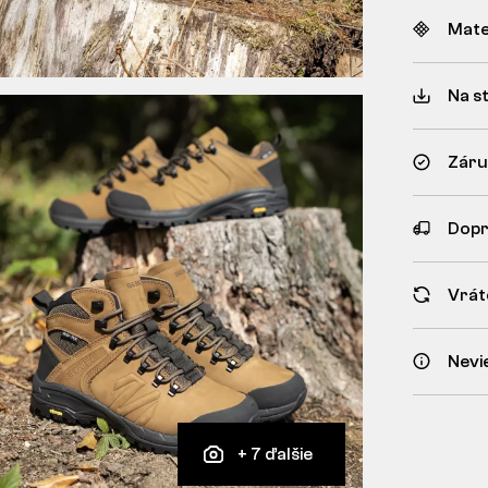
Mate
Na s
Záru
Dopr
Vrát
Nevi
+ 7 ďalšie