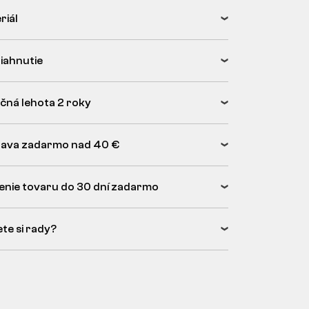
riál
tiahnutie
čná lehota 2 roky
ava zadarmo nad 40 €
enie tovaru do 30 dní zadarmo
ete si rady?