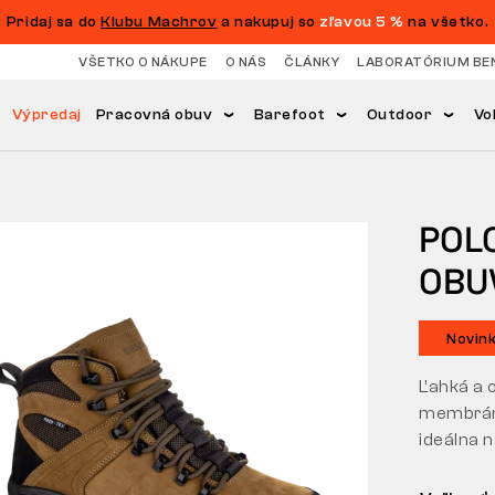
Pridaj sa do
Klubu Machrov
a nakupuj so
zľavou 5 %
na všetko.
VŠETKO O NÁKUPE
O NÁS
ČLÁNKY
LABORATÓRIUM BE
Výpredaj
Pracovná obuv
Barefoot
Outdoor
Vo
POL
OBU
Novin
Ľahká a 
membráno
ideálna n