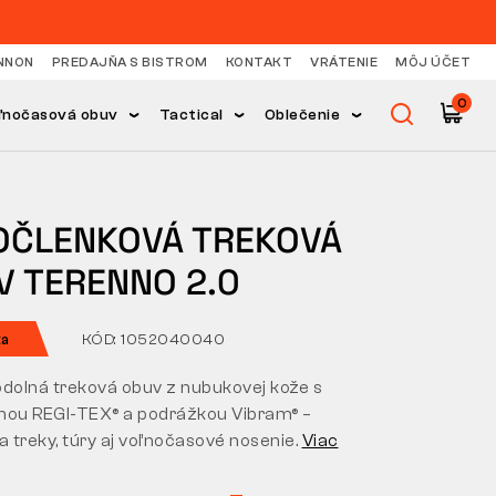
NNON
PREDAJŇA S BISTROM
KONTAKT
VRÁTENIE
MÔJ ÚČET
0
ľnočasová obuv
Tactical
Oblečenie
OČLENKOVÁ TREKOVÁ
V TERENNO 2.0
ka
KÓD: 1052040040
odolná treková obuv z nubukovej kože s
u REGI-TEX® a podrážkou Vibram® –
a treky, túry aj voľnočasové nosenie.
Viac