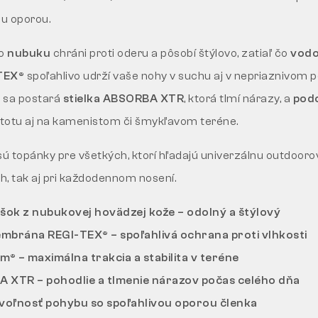
u oporou.
ho
nubuku
chráni proti oderu a pôsobí štýlovo, zatiaľ čo
vodo
TEX®
spoľahlivo udrží vaše nohy v suchu aj v nepriaznivom p
h sa postará
stielka ABSORBA XTR
, ktorá tlmí nárazy, a
pod
 istotu aj na kamenistom či šmykľavom teréne.
 topánky pre všetkých, ktorí hľadajú univerzálnu outdooro
ch, tak aj pri každodennom nosení.
šok z nubukovej hovädzej kože – odolný a štýlový
brána REGI-TEX® – spoľahlivá ochrana proti vlhkosti
® – maximálna trakcia a stabilita v teréne
A XTR – pohodlie a tlmenie nárazov počas celého dňa
 voľnosť pohybu so spoľahlivou oporou členka