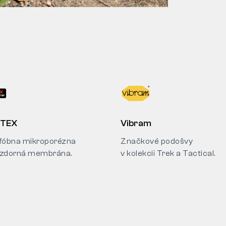
-TEX
Vibram
fóbna mikroporézna
Značkové podošvy
zdorná membrána.
v kolekcii Trek a Tactical.