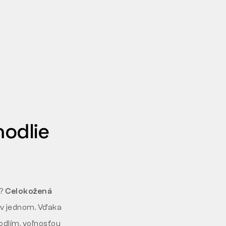
hodlie
m?
Celokožená
 v jednom. Vďaka
odlím, voľnosťou