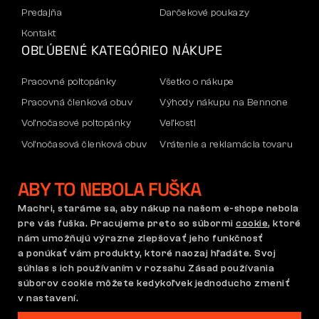
Predajňa
Darčekové poukazy
Kontakt
OBĽÚBENÉ KATEGÓRIE
O NÁKUPE
Pracovné poltopánky
Všetko o nákupe
Pracovná členková obuv
Výhody nákupu na Bennone
Voľnočasové poltopánky
Veľkosti
Voľnočasová členková obuv
Vrátenie a reklamácia tovaru
Nohavice
Doprava a platba
ABY TO NEBOLA FUŠKA
Mikiny
Firemný účet
Reklamácia a záruka
Machri, staráme sa, aby nákup na našom e-shope nebola
pre vás fuška. Pracujeme preto so súbormi
cookie
, ktoré
nám umožňujú výrazne zlepšovať jeho funkčnosť
a ponúkať vám produkty, ktoré naozaj hľadáte. Svoj
Obchodné podmienky
Reklamačný poriadok
súhlas s ich používaním v rozsahu Zásad používania
Nastavenie súborov cookie
GDPR
súborov cookie môžete kedykoľvek jednoducho zmeniť
Slovensko | Slovenčina
v nastavení.