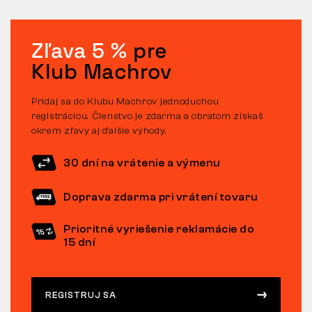
Zľava 5 %
pre
Klub Machrov
Pridaj sa do Klubu Machrov jednoduchou
registráciou. Členstvo je zdarma a obratom získaš
okrem zľavy aj ďalšie výhody.
30 dní na vrátenie a výmenu
Doprava zdarma pri vrátení tovaru
Prioritné vyriešenie reklamácie do
15 dní
REGISTRUJ SA