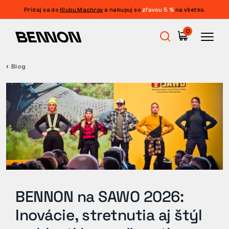
Pridaj sa do
Klubu Machrov
a nakupuj so
zľavou 5 %
na všetko.
0
Blog
Výpredaj
Pracovná obuv
Barefoot
Outdoor
BENNON na SAWO 2026:
Inovácie, stretnutia aj štýl
Voľnočasová obuv