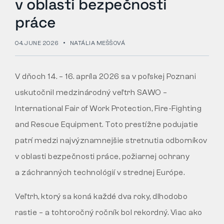
v oblasti bezpečnosti
práce
Tactical
04. JUNE 2026
NATÁLIA MEŠŠOVÁ
Oblečenie
V dňoch 14. – 16. apríla 2026 sa v poľskej Poznani
uskutočnil medzinárodný veľtrh SAWO –
VŠETKO O NÁKUPE
International Fair of Work Protection, Fire-Fighting
O NÁS
and Rescue Equipment. Toto prestížne podujatie
patrí medzi najvýznamnejšie stretnutia odborníkov
ČLÁNKY
v oblasti bezpečnosti práce, požiarnej ochrany
LABORATÓRIUM BENNON
a záchranných technológií v strednej Európe.
PREDAJŇA S BISTROM
Veľtrh, ktorý sa koná každé dva roky, dlhodobo
rastie – a tohtoročný ročník bol rekordný. Viac ako
KONTAKT