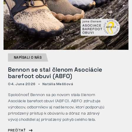
NAPÍSALI O NÁS
Bennon se stal členom Asociácie
barefoot obuvi (ABFO)
04. June 2026
Natália Meššová
Spoločnosť Bennon sa po novom stala členom
Asociácie barefoot obuvi (ABFO). ABFO združuje
výrobcov, odborníkov aj nadšencov, ktorí podporujú
prirodzený prístup k obúvaniu a dôraz na zdravý
vývoj chodidiel aj prirodzený pohyb celého tela.
PREČÍTAŤ