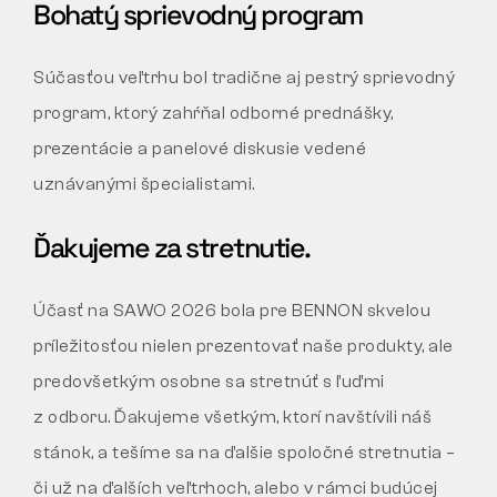
Bohatý sprievodný program
Súčasťou veľtrhu bol tradične aj pestrý sprievodný
program, ktorý zahŕňal odborné prednášky,
prezentácie a panelové diskusie vedené
uznávanými špecialistami.
Ďakujeme za stretnutie.
Účasť na SAWO 2026 bola pre BENNON skvelou
príležitosťou nielen prezentovať naše produkty, ale
predovšetkým osobne sa stretnúť s ľuďmi
z odboru. Ďakujeme všetkým, ktorí navštívili náš
stánok, a tešíme sa na ďalšie spoločné stretnutia –
či už na ďalších veľtrhoch, alebo v rámci budúcej