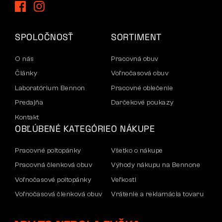
SPOLOČNOSŤ
SORTIMENT
O nás
Pracovná obuv
Články
Voľnočasová obuv
Laboratórium Bennon
Pracovné oblečenie
Predajňa
Darčekové poukazy
Kontakt
OBĽÚBENÉ KATEGÓRIE
O NÁKUPE
Pracovné poltopánky
Všetko o nákupe
Pracovná členková obuv
Výhody nákupu na Bennone
Voľnočasové poltopánky
Veľkosti
Voľnočasová členková obuv
Vrátenie a reklamácia tovaru
Nohavice
Doprava a platba