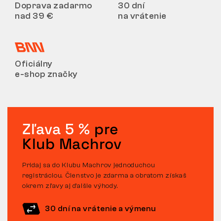
Doprava zadarmo
30 dní
nad 39 €
na vrátenie
Oficiálny
e-shop značky
Zľava 5 %
pre
Klub Machrov
Pridaj sa do Klubu Machrov jednoduchou
registráciou. Členstvo je zdarma a obratom získaš
okrem zľavy aj ďalšie výhody.
30 dní na vrátenie a výmenu