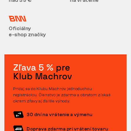
nad 39 €
na vrátenie
Oficiálny
e-shop značky
Zľava 5 %
pre
Klub Machrov
Pridaj sa do Klubu Machrov jednoduchou
registráciou. Členstvo je zdarma a obratom získaš
okrem zľavy aj ďalšie výhody.
30 dní na vrátenie a výmenu
Doprava zdarma pri vrátení tovaru