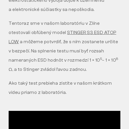
elektrostatického výboja dôjde k uzemneniu
VRÁTENIE
a elektronické súčiastky sa nepoškodia.
Tentoraz sme v našom laboratóriu v Zlíne
otestovali obľúbený model
STINGER S3 ESD ATOP
LOW
a môžeme potvrdiť, že s ním zostanete určite
v bezpečí. Na splnenie testu musí byť rozsah
5
8
nameraných ESD hodnôt v rozmedzí 1 × 10
– 1 × 10
Ω, a to Stinger zvládol ľavou zadnou.
Ako taký test prebieha zistíte v našom krátkom
videu priamo z laboratória.