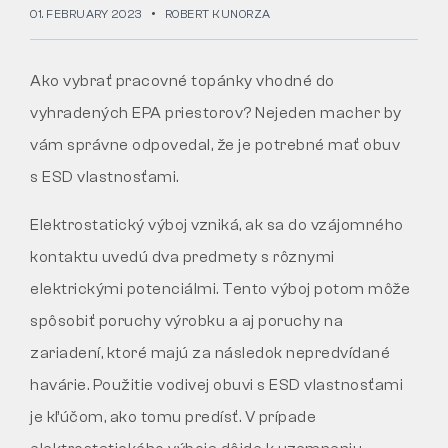
01. FEBRUARY 2023
ROBERT KUNORZA
Tactical
Ako vybrať pracovné topánky vhodné do
vyhradených EPA priestorov? Nejeden macher by
Oblečenie
vám správne odpovedal, že je potrebné mať obuv
s ESD vlastnosťami.
VŠETKO O NÁKUPE
Elektrostatický výboj vzniká, ak sa do vzájomného
O NÁS
kontaktu uvedú dva predmety s rôznymi
ČLÁNKY
elektrickými potenciálmi. Tento výboj potom môže
spôsobiť poruchy výrobku a aj poruchy na
LABORATÓRIUM BENNON
zariadení, ktoré majú za následok nepredvídané
PREDAJŇA S BISTROM
havárie. Použitie vodivej obuvi s ESD vlastnosťami
je kľúčom, ako tomu predísť. V prípade
KONTAKT