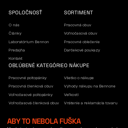
SPOLOČNOSŤ
SORTIMENT
O nás
Pracovná obuv
Články
Voľnočasová obuv
Laboratórium Bennon
Pracovné oblečenie
Predajňa
Darčekové poukazy
Kontakt
OBĽÚBENÉ KATEGÓRIE
O NÁKUPE
Pracovné poltopánky
Všetko o nákupe
Pracovná členková obuv
Výhody nákupu na Bennone
Voľnočasové poltopánky
Veľkosti
Voľnočasová členková obuv
Vrátenie a reklamácia tovaru
Nohavice
Doprava a platba
ABY TO NEBOLA FUŠKA
Mikiny
Firemný účet