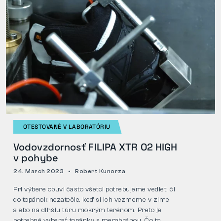
OTESTOVANÉ V LABORATÓRIU
Vodovzdornosť FILIPA XTR O2 HIGH
v pohybe
24. March 2023
Robert Kunorza
Pri výbere obuvi často všetci potrebujeme vedieť, či
do topánok nezatečie, keď si ich vezmeme v zime
alebo na dlhšiu túru mokrým terénom. Preto je
potrebné vyberať topánky s membránou. Čo to